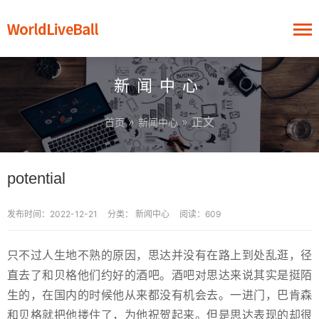
新闻中心
»
» 正文
首页
新闻中心
potential
发布时间：2022-12-21
分类：
新闻中心
阅读：609
只不过人生地不熟的原因，思达并没有在路上到处乱逛，径
直去了和贝格他们约好的酒吧。酒吧对思达来说其实是挺陌
生的，在国内的时候他从来都没有机会去。一进门，巴肯森
和贝格就把他搂住了，为他祝贺起来。但是思达表现的却很