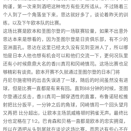
拘谨，第一次来到酒吧这种地方有些无所适从。不过随着三
个人到了一个角落坐下来，思达就好多了，谈论着昨天的训
练，以及下午欧本队的比赛。
这场比赛是欧本和圣图尔登的一场联赛较量，如果不出意外
思达本来是想看的，因为圣图尔登是日资俱乐部，有不少的
亚洲面孔。思达在这里已经太久没有见到亚洲人了，所以哪
怕是日本人他也想有机会可以和他们交流一下，更何况队里
还有小时候鼎鼎大名的香川真司和冈崎慎司。这场比赛也足
够精彩有谈资。欧本开赛不久就通过圣图尔登的日本门将
丹尼尔施密特的出击失误进了一球，随后的时间虽然没有进
球，但是比赛一直都是有来有回。直到88分钟的时候，圣图
尔登通过反击，香川真司一脚穿透性的直塞，布鲁诺轻松推
射把比分扳平，一分钟之后的角球，冈崎慎司一个回头望月
又再把 比分超出，让欧本主场凯威格顿时鸦雀无声。最终比
分也定格在了1:2。巴肯森和贝格一直都是欧本的忠实拥趸，
所以在酒吧从头到尾就在谈论这场比赛，而思达有些心不在