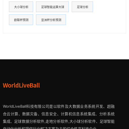
大小球分析
足球智能运算大球
足球分析
欧联杯预测
亚洲杯分析预测
WorldLiveBall科技有限公司是以软件及大数据业务系统开发、超融
合云计算、数据灾备、信息安全、计算机信息系统集成、分析系统
集成、足球数据分析软件,走地分析软件,大小球分析软件、足球智能
自动化分析和提供行业解决方案为主的综合性高科技企业。