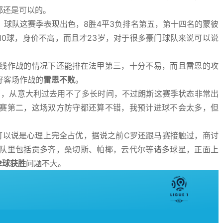
都还是可以的。
，球队这赛季表现出色，8胜4平3负排名第五，第十四名的蒙彼
0球，身价不高，而且才23岁，对于很多豪门球队来说可以说
。
线作战的情况下还能排在法甲第三，十分不易，而且雷恩的攻
好客场作战的
雷恩不败
。
了，从意大利过去用不了多长时间，不过朗斯这赛季状态非常出
赛第二，这场双方防守都还算不错，我预计进球不会太多，但
可以说是心理上完全占优，据说之前C罗还跟马赛接触过，商讨
队里包括贡多齐，桑切斯、帕椰，云代尔等诸多球星，正面上
2球获胜
问题不大。