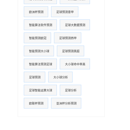
欧洲杯预测
足球预测意甲
智能算法软件预测
足球大数据预测
智能预测欧冠
足球预测西甲
智能预测大小球
足球预测英超
智能算法预测足球
大小球命中率高
足球预测
大小球分析
足球智能运算大球
足球分析
欧联杯预测
亚洲杯分析预测