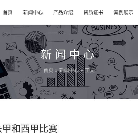
首页
新闻中心
产品介绍
资质证书
案例展示
新闻中心
首页
»
新闻中心
» 正文
法甲和西甲比赛