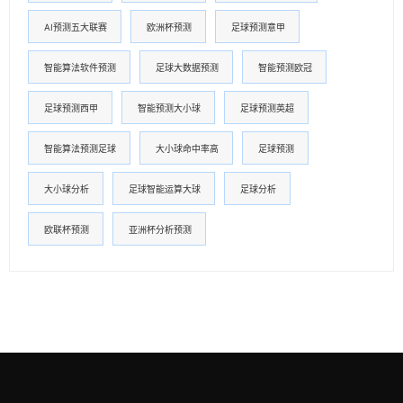
AI预测五大联赛
欧洲杯预测
足球预测意甲
智能算法软件预测
足球大数据预测
智能预测欧冠
足球预测西甲
智能预测大小球
足球预测英超
智能算法预测足球
大小球命中率高
足球预测
大小球分析
足球智能运算大球
足球分析
欧联杯预测
亚洲杯分析预测