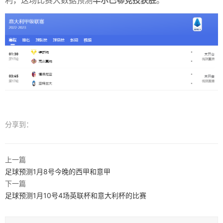
利，这场比赛大数据预测
毕尔巴鄂竞技获胜
。
分享到：
上一篇
足球预测1月8号今晚的西甲和意甲
下一篇
足球预测1月10号4场英联杯和意大利杯的比赛