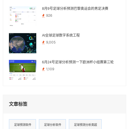
8月9号足球分析预测巴黎奥运会的男足决赛
926
AI全球足球数字系统工程
9,005
6月24号足球分析预测一下欧洲杯小组赛第三轮
1,109
文章标签
足球预测软件
足球分析软件
足球预测分析英超