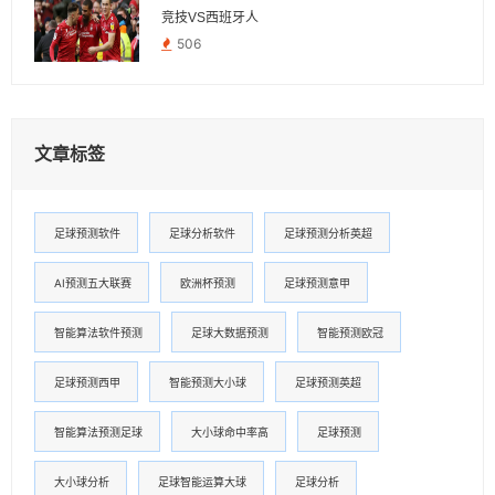
竞技VS西班牙人
506
文章标签
足球预测软件
足球分析软件
足球预测分析英超
AI预测五大联赛
欧洲杯预测
足球预测意甲
智能算法软件预测
足球大数据预测
智能预测欧冠
足球预测西甲
智能预测大小球
足球预测英超
智能算法预测足球
大小球命中率高
足球预测
大小球分析
足球智能运算大球
足球分析