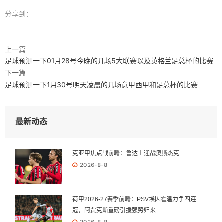
分享到：
上一篇
足球预测一下01月28号今晚的几场5大联赛以及英格兰足总杯的比赛
下一篇
足球预测一下1月30号明天凌晨的几场意甲西甲和足总杯的比赛
最新动态
克亚甲焦点战前瞻：鲁达士迎战奥斯杰克
2026-8-8
荷甲2026-27赛季前瞻：PSV埃因霍温力争四连
冠，阿贾克斯重磅引援强势归来
2026-8-8