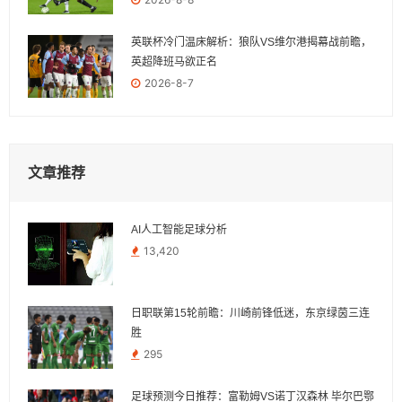
英联杯冷门温床解析：狼队VS维尔港揭幕战前瞻，
英超降班马欲正名
2026-8-7
文章推荐
AI人工智能足球分析
13,420
日职联第15轮前瞻：川崎前锋低迷，东京绿茵三连
胜
295
足球预测今日推荐：富勒姆VS诺丁汉森林 毕尔巴鄂