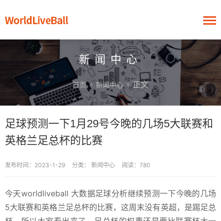
新闻中心
»
» 正文
首页
新闻中心
足球预测一下1月29号今晚的几场5大联赛和
英格兰足总杯的比赛
发布时间：2023-1-29
分类：
新闻中心
阅读：780
今天worldliveball 大数据足球分析继续预测一下今晚的几场
5大联赛和英格兰足总杯的比赛，这周末没有英超，是踢足总