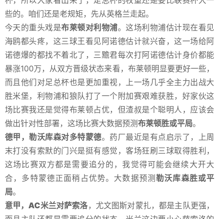
杯，所以大家看出来了，足总杯的权重还是要比联赛杯大一
些的。咱们还是老规矩，先从英格兰走起。
今天的重头戏是
布莱顿对利物浦
。这场利物浦估计现在看见
海鸥都头疼，这三球王看见阿诺德估计就兴奋，这一场给阿
诺德爆的都找不着北了，三黵君每次打阿诺德估计身价都能
暴涨100万，从双方晋级状态来看，布莱顿明显要更好一些，
而且他们对足总杯也是更加重视，上一场几乎全主力出战大
胜米堡，利物浦和狼队打了一个附加赛艰难获胜，好家伙这
场比赛我还是觉得布莱顿占优，但渣叔是个聪明人，应该会
做出针对性部署，这场比赛大数据预测
布莱顿胜或平局
。
德甲，勒沃库森对多特蒙德
。药厂最近是有点启示了，上周
末打没有索默的门兴是挺有感觉，客场狂刷三球取得胜利，
这场比赛双方都是需要追分的，我觉得可能会继续大开大
合，多特蒙德正面稍占优势。大数据预测
勒沃库森胜或平
局
。
意甲，AC米兰对萨索洛
，尤文图斯对蒙扎，都是主队更强，