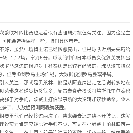
次欧联杯的比赛也是看似有些强弱对抗值得关注，因为这是主
里可能会选择保守一些，咱们具体看看。
不好，虽然中场梅里诺已经伤愈复出，但是球队近期是先输给
一场平了2场，拿到5分。球队的中的日本球员久保剑英发挥出
欢罗马这边的穆帅对于杯赛还是比较有经验的，球队雅布拉汉
的，但考虑到罗马主场作战，大数据预测
罗马胜或平局
。
引人关注，那就是贝莱林，他是从阿森纳出走之后辗转多地东
贝莱琳这名球员标签很多，复古素食者擅长打埃斯托雷尔泰也
要强于对手的，联赛里打伯恩茅斯的大逆转加读秒绝杀，令人
松多了。大数据预测
阿森纳获胜
。
组赛里他们已经接过两次了，绕来绕去还是绕不开彼此，这就
理说实力肯定应该比对手强不少，可是在小组赛里柏林联可并
排名第二，在上周以前是连续三轮不胜，状态一般，柏林联的