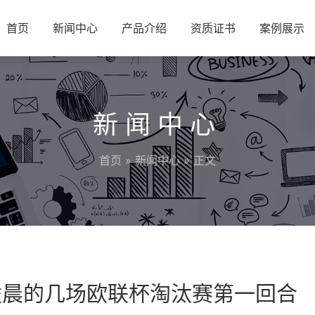
首页
新闻中心
产品介绍
资质证书
案例展示
新闻中心
首页
»
新闻中心
» 正文
凌晨的几场欧联杯淘汰赛第一回合