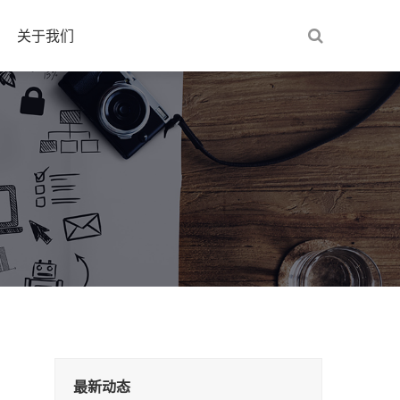
关于我们
最新动态