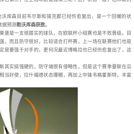
。
勒沃库森目前韦尔斯和锡克都已经伤愈复出，是一个回暖的状
数据预测
勒沃库森获胜
。
莱堡是一支很踏实的球队，在欧联杯小组赛也是不败晋级。目
强，而且防守很好，比较适合打杯赛，上一场在联赛他们也是
定是要强于对手的，更何况最近博格拉也已经伤愈复出了，这
斯其实挺强硬的，防守端很有侵略性，但是这个赛季曼联在瓜
相当好使，拉什福德状态爆棚，再加上中锋韦格霍斯特，丰富