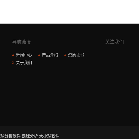
导航链接
关注我们
新闻中心
产品介绍
资质证书
关于我们
足球分析软件
足球分析
大小球软件