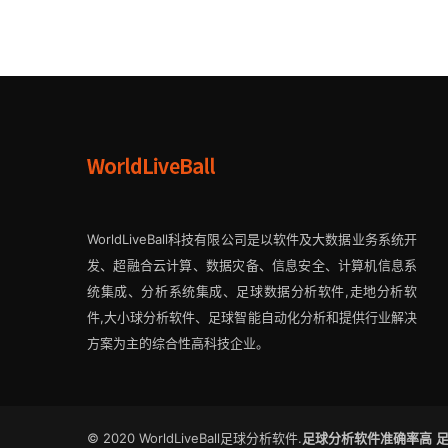
WorldLiveBall科技有限公司是以软件及大数据业务系统开
发、超融合云计算、数据灾备、信息安全、计算机信息系
统集成、分析系统集成、足球数据分析软件,走地分析软
件,大小球分析软件、足球智能自动化分析和提供行业解决
方案为主的综合性高科技企业。
© 2020 WorldLiveBall足球分析软件.
足球分析软件准确率高