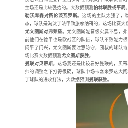
主场还是比较强势的。大数据预测
柏林联胜或平局
勒沃库森对费伦茨瓦罗斯
。这场的主队太强了，
态，球队是淘汰了法甲劲旅摩纳哥的，这场比赛大
尤文图斯对弗莱堡
。尤文图斯能晋级实属不易，弗
前他们在德甲也是欧战区的队伍，球队不败能力很
闷平了门兴，尤文图斯要注意防守，囧叔的球队肯
场比赛大数据预测
尤文图斯获胜
。
曼联对贝蒂斯
。这场我还是比较看好曼联的，贝蒂
帅的调整之下打得很硬，球队中场卡塞米罗这大闸
了球队的进攻打法，大数据预测
曼联获胜
。