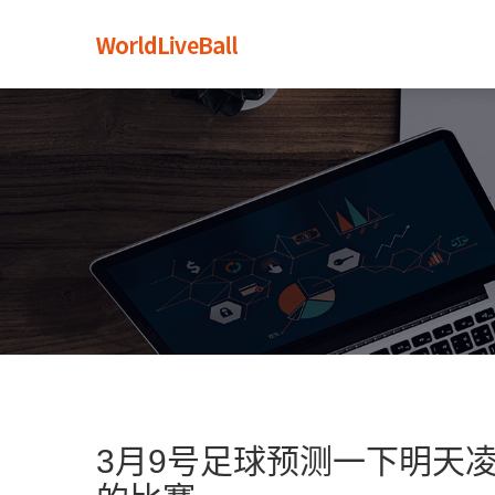
3月9号足球预测一下明天