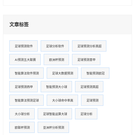
文章标签
足球预测软件
足球分析软件
足球预测分析英超
AI预测五大联赛
欧洲杯预测
足球预测意甲
智能算法软件预测
足球大数据预测
智能预测欧冠
足球预测西甲
智能预测大小球
足球预测英超
智能算法预测足球
大小球命中率高
足球预测
大小球分析
足球智能运算大球
足球分析
欧联杯预测
亚洲杯分析预测