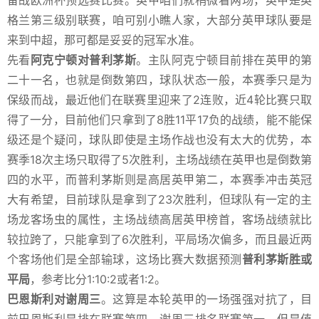
备战欧洲杯预选赛比赛。英甲咱们就稍微看两场，英甲是英
格兰第三级别联赛，咱可别小瞧人家，大部分英甲球队要是
来到中超，那可都是妥妥的冠军水准。
先看
阿克宁顿对普利茅斯
。主队阿克宁顿目前排在英甲的第
二十一名，也就是倒数第四，球队状态一般，本赛季只是为
保级而战，最近他们在联赛里迎来了2连败，近4轮比赛只取
得了一分，目前他们只拿到了8胜11平17负的战绩，能不能保
级还是个疑问，球队即使是主场作战也没有太大的优势，本
赛季18次主场只取得了5次胜利，主场战绩在英甲也是倒数第
四的水平，而普利茅斯则是高居英甲第二，本赛季冲击英冠
大有希望，目前球队是拿到了23次胜利，但球队有一定的主
场龙客场虫的属性，主场战绩高居英甲榜首，客场战绩就比
较拉跨了，只能拿到了6次胜利，平局场次偏多，而且最近两
个客场他们是全部输球，这场比赛大数据预测
普利茅斯胜或
平局
，参考比分1:10:2或者1:2。
巴恩斯利对谢周三
。这算是本轮英甲的一场强强对抗了，目