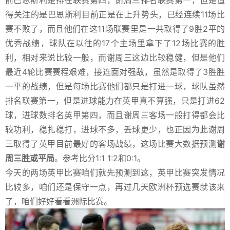
前巴恩斯利是排在联赛第四，谢周三排名联赛第一，但是值
得关注的是巴恩斯利目前正是在上升势头，已经连续11场比
赛不败了，而且他们在这11场联赛里是一共取得了9胜2平的
优秀战绩，球队在以往的17个主场里拿下了12场比赛的胜
利，相对来说比较一般，而谢周三这边比较稳健，但是他们
最近4轮比赛赛程艰难，接连面对强敌，虽然是取得了3胜胜
一平的战绩，但是每场比赛他们都只是打进一球，球队虽然
排名联赛第一，但是进球能力在英甲真不算强，只是打进62
球，进球数排名英甲第四，而且谢周三客场一般打得都会比
较功利，稳扎稳打，进球不多，丢球更少，也正因为此谢周
三取得了英甲目前最好的客场战绩，这场比赛大数据预测
谢
周三胜或平局
。参考比分1:1 1:2和0:1。
今天的两场英甲比赛咱们就先预测到这，英甲比赛突发情况
比较多，咱们还是保守一点，再过几天欧洲杯预选赛就该来
了，咱们好好看看洲际比赛。