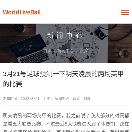
新闻中心
»
» 正文
首页
新闻中心
3月21号足球预测一下明天凌晨的两场英甲
的比赛
发布时间：2023-3-21
分类：
新闻中心
阅读：589
明天凌晨的两场英甲的比赛，我之前说了我大部分的时间都
是看五大联赛比赛，不过最近5大联赛进入到了休赛期，都在