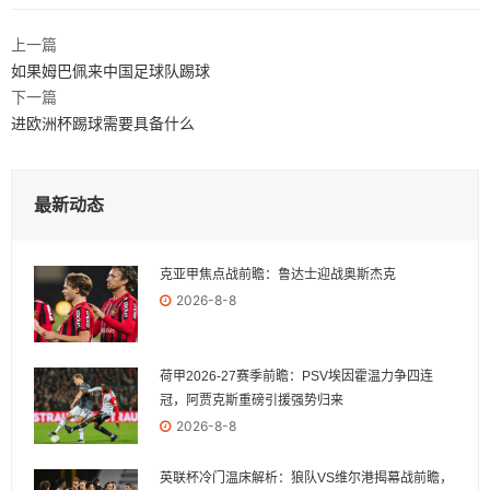
上一篇
如果姆巴佩来中国足球队踢球
下一篇
进欧洲杯踢球需要具备什么
最新动态
克亚甲焦点战前瞻：鲁达士迎战奥斯杰克
2026-8-8
荷甲2026-27赛季前瞻：PSV埃因霍温力争四连
冠，阿贾克斯重磅引援强势归来
2026-8-8
英联杯冷门温床解析：狼队VS维尔港揭幕战前瞻，