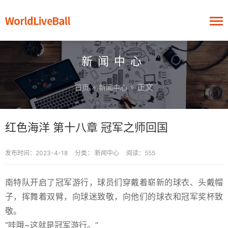
新闻中心
»
» 正文
首页
新闻中心
红色海洋 第十八章 冠军之师回国
发布时间：2023-4-18
分类：
新闻中心
阅读：555
南特队开启了冠军游行，球员们穿戴着崭新的球衣、头戴帽
子，挥舞着双臂，向球迷致敬，向他们的球衣和冠军奖杯致
敬。
“哇哦~这就是冠军游行。“