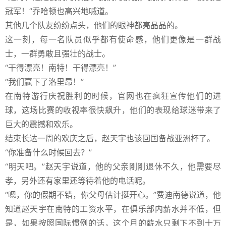
冠军！”乔哈顿也高兴地喊道。
其他几个队友纷纷点头，他们的眼神都亮晶晶的。
这一刻，每一名队员似乎都有使命感，他们更像是一群战
士，一群勇敢且强壮的战士。
“干得漂亮！南特！干得漂亮！”
“我们赢下了洛里昂！”
在南特游行庆祝胜利的时候，官网也在疯狂宣传他们的进
球，这场比赛的收视率很快飙升，他们的表现给球迷带来了
巨大的震撼和欢乐。
结束长达一周的欢庆之后，赵天宇也该回国备战亚洲杯了。
“你准备什么时候回去？”
“明天吧。”赵天宇说道，他的父亲刚刚退休不久，他需要尽
孝，另外还有家里还等待着他的电话呢。
“嗯，你的假期不错，你父母估计挺开心。”费迪南德说道，他
知道赵天宇在南特的工资水平，在俱乐部内薪水并不低，但
是，如果按照国际惯例的话，这个月的薪水只剩下不到十万