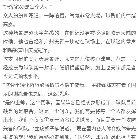
“冠军必须是每个人。”
众人纷纷叫嚷道，一阵喧嚣，气氛非常火爆，球员们的情绪
高涨。
这种场景是赵天宇熟悉的，在他还没有被挖掘到欧洲大陆的
时候，他也曾经和广州天舜一块站在球场上，在球迷的掌声
和喝彩声中庆祝冠军。
这支国足的实力毋庸置疑，队内的几位核心球星，范志一已
经成长为球队第一射手，张帆稳坐后防，加上赵天宇都是当
今足坛顶级水平。
“这套年轻化阵容必将取得不俗的成绩。“主教练郑志在看了国
足的训练录像之后，这么说道。
“是的主帅，这个赛季，国脚阵容已经初步形成了，球队目前
缺乏的是磨合，这是一个问题，我们需要将每一个人都发挥
出来，我们不仅仅需要一两名顶尖球员，而且需要一个攻防
兼备的球队。“主席杨子楠说道，“现在国内各大体育媒体争先
报道的就是我们最终能走到哪，很显然，球员们对此相当有