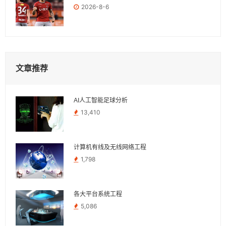
2026-8-6
文章推荐
AI人工智能足球分析
13,410
计算机有线及无线网络工程
1,798
各大平台系统工程
5,086