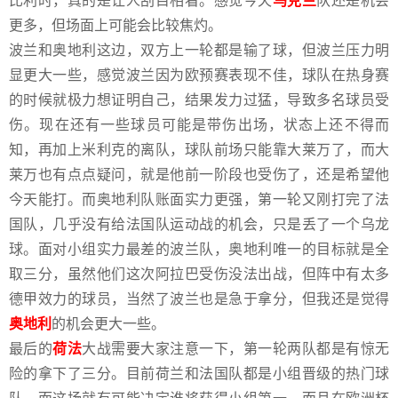
比利时，真的是让人刮目相看。感觉今天
乌克兰
队还是机会
更多，但场面上可能会比较焦灼。
波兰和奥地利这边，双方上一轮都是输了球，但波兰压力明
显更大一些，感觉波兰因为欧预赛表现不佳，球队在热身赛
的时候就极力想证明自己，结果发力过猛，导致多名球员受
伤。现在还有一些球员可能是带伤出场，状态上还不得而
知，再加上米利克的离队，球队前场只能靠大莱万了，而大
莱万也有点点疑问，就是他前一阶段也受伤了，还是希望他
今天能打。而奥地利队账面实力更强，第一轮又刚打完了法
国队，几乎没有给法国队运动战的机会，只是丢了一个乌龙
球。面对小组实力最差的波兰队，奥地利唯一的目标就是全
取三分，虽然他们这次阿拉巴受伤没法出战，但阵中有太多
德甲效力的球员，当然了波兰也是急于拿分，但我还是觉得
奥地利
的机会更大一些。
最后的
荷法
大战需要大家注意一下，第一轮两队都是有惊无
险的拿下了三分。目前荷兰和法国队都是小组晋级的热门球