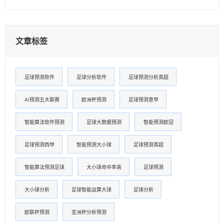
文章标签
足球预测软件
足球分析软件
足球预测分析英超
AI预测五大联赛
欧洲杯预测
足球预测意甲
智能算法软件预测
足球大数据预测
智能预测欧冠
足球预测西甲
智能预测大小球
足球预测英超
智能算法预测足球
大小球命中率高
足球预测
大小球分析
足球智能运算大球
足球分析
欧联杯预测
亚洲杯分析预测