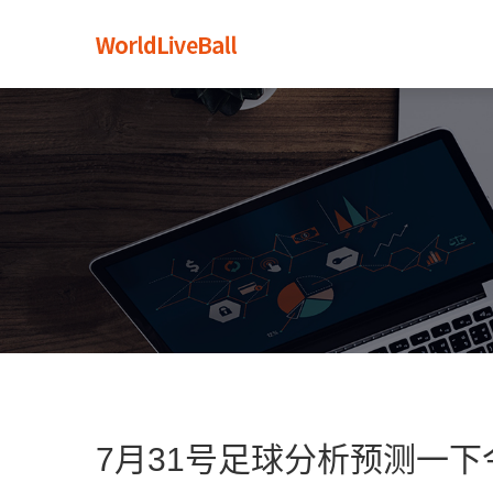
7月31号足球分析预测一