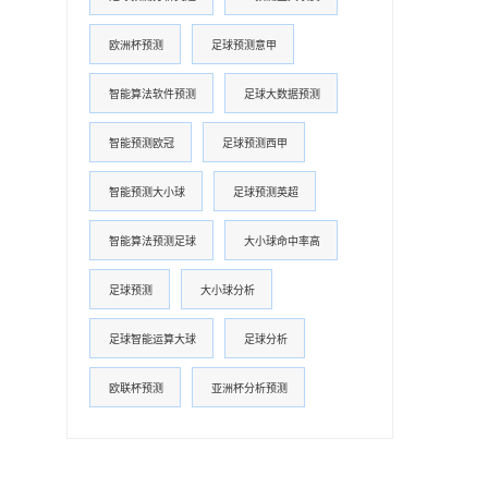
欧洲杯预测
足球预测意甲
智能算法软件预测
足球大数据预测
智能预测欧冠
足球预测西甲
智能预测大小球
足球预测英超
智能算法预测足球
大小球命中率高
足球预测
大小球分析
足球智能运算大球
足球分析
欧联杯预测
亚洲杯分析预测