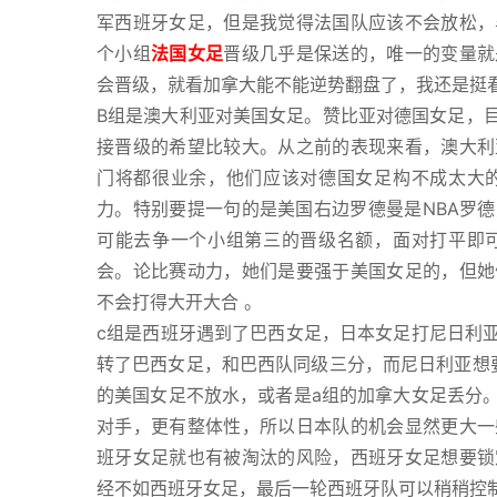
军西班牙女足，但是我觉得法国队应该不会放松，
个小组
法国女足
晋级几乎是保送的，唯一的变量就
会晋级，就看加拿大能不能逆势翻盘了，我还是挺
B组是澳大利亚对美国女足。赞比亚对德国女足，
接晋级的希望比较大。从之前的表现来看，澳大利
门将都很业余，他们应该对德国女足构不成太大
力。特别要提一句的是美国右边罗德曼是NBA罗
可能去争一个小组第三的晋级名额，面对打平即
会。论比赛动力，她们是要强于美国女足的，但她
不会打得大开大合 。
c组是西班牙遇到了巴西女足，日本女足打尼日利
转了巴西女足，和巴西队同级三分，而尼日利亚想
的美国女足不放水，或者是a组的加拿大女足丢分
对手，更有整体性，所以日本队的机会显然更大一
班牙女足就也有被淘汰的风险，西班牙女足想要锁
经不如西班牙女足，最后一轮西班牙队可以稍稍控