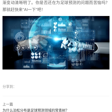
渐变动清晰明了。你是否还在为足球预测的问题而苦恼吗？
那就赶快来“AI一下”吧！
分享到：
上一篇
为什么泊松分布是足球预测领域的常青树？