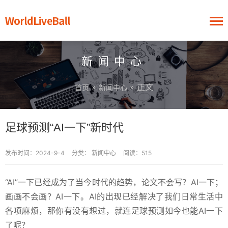
新闻中心
»
» 正文
首页
新闻中心
足球预测“AI一下”新时代
发布时间：2024-9-4
分类：
新闻中心
阅读：515
“AI”一下已经成为了当今时代的趋势，论文不会写？AI一下；
画画不会画？AI一下。AI的出现已经解决了我们日常生活中
各项麻烦，那你有没有想过，就连足球预测如今也能AI一下
了呢？