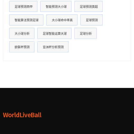
足球预测西甲
智能预测大小球
足球预测英超
智能算法预测足球
大小球命中率高
足球预测
大小球分析
足球智能运算大球
足球分析
欧联杯预测
亚洲杯分析预测