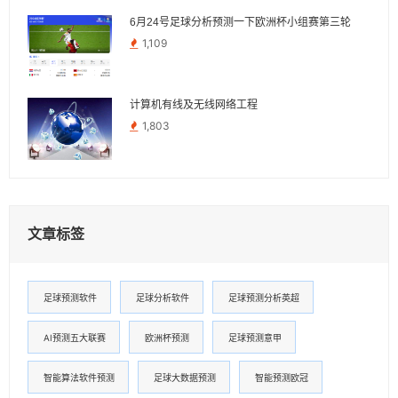
6月24号足球分析预测一下欧洲杯小组赛第三轮
1,109
计算机有线及无线网络工程
1,803
文章标签
足球预测软件
足球分析软件
足球预测分析英超
AI预测五大联赛
欧洲杯预测
足球预测意甲
智能算法软件预测
足球大数据预测
智能预测欧冠