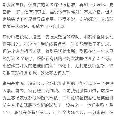
斯担起重任，佩雷拉的定位球也很精准，再加上伊沃比、史
密斯 – 罗，还有特劳雷，虽说他有时候射门不太靠谱，但人
家脑袋以下可是世界级水平。不得不说，富勒姆这些前场球
员要是状态好，那威力可不容小觑。
布伦特福德呢，这是一支玩大数据的球队，本赛季整体表现
挺突出的。虽说他们后防线有点差，前 9 轮就丢了不少球，
但进攻火力相当凶猛。特别是沃特金斯，到现在他一个人已
经打进 8 个球了，维萨在有限的出场次数里也进了 4 个球。
小蜜蜂最吓人的是他们的射门转化率，尤其是沃特金斯，12
次射正就打进 8 球，这效率太惊人了。
说完基本面，决定今天这场比赛走势的可能有以下三个关键
因素。首先，富勒姆主场作战。之前我们就提到过，这是一
支主客场表现都很均衡的球队，而布伦特福德恐怕是英超目
前主客场表现最不均衡的球队了，没有之一。他们主场 4 胜
1 平，积分在英超排第二，可 4 个客场全败，一分未得，在