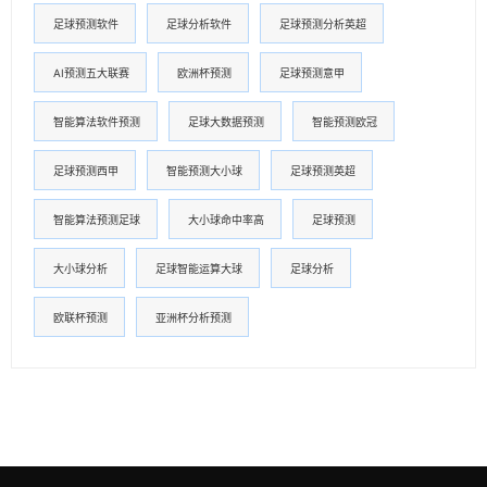
足球预测软件
足球分析软件
足球预测分析英超
AI预测五大联赛
欧洲杯预测
足球预测意甲
智能算法软件预测
足球大数据预测
智能预测欧冠
足球预测西甲
智能预测大小球
足球预测英超
智能算法预测足球
大小球命中率高
足球预测
大小球分析
足球智能运算大球
足球分析
欧联杯预测
亚洲杯分析预测