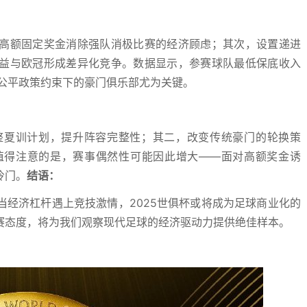
高额固定奖金消除强队消极比赛的经济顾虑；其次，设置递进
益与欧冠形成差异化竞争。数据显示，参赛球队最低保底收入
政公平政策约束下的豪门俱乐部尤为关键。
整夏训计划，提升阵容完整性；其二，改变传统豪门的轮换策
值得注意的是，赛事偶然性可能因此增大——面对高额奖金诱
冷门。
结语：
经济杠杆遇上竞技激情，2025世俱杯或将成为足球商业化的
赛态度，将为我们观察现代足球的经济驱动力提供绝佳样本。