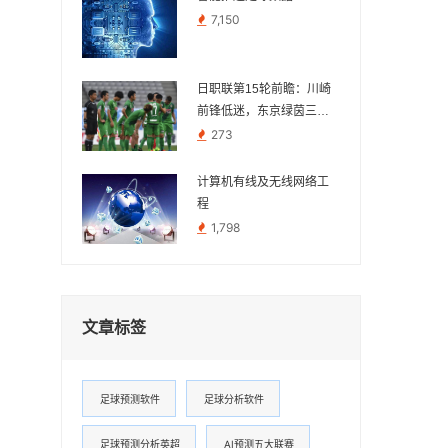
7,150
日职联第15轮前瞻：川崎
前锋低迷，东京绿茵三连
胜
273
计算机有线及无线网络工
程
1,798
文章标签
足球预测软件
足球分析软件
足球预测分析英超
AI预测五大联赛