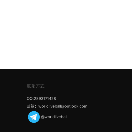
联系方式
QQ:2893171428
邮箱：worldliveball@outlook.com
@worldliveball