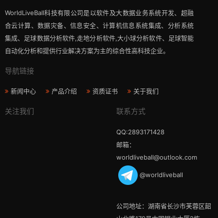
WorldLiveBall科技有限公司是以软件及大数据业务系统开发、超融
合云计算、数据灾备、信息安全、计算机信息系统集成、分析系统
集成、足球数据分析软件,走地分析软件,大小球分析软件、足球智能
自动化分析和提供行业解决方案为主的综合性高科技企业。
导航链接
新闻中心
产品介绍
资质证书
关于我们
关注我们
联系方式
QQ:2893171428
邮箱：
worldliveball@outlook.com
@worldliveball
公司地址：湖南省长沙市芙蓉区韶