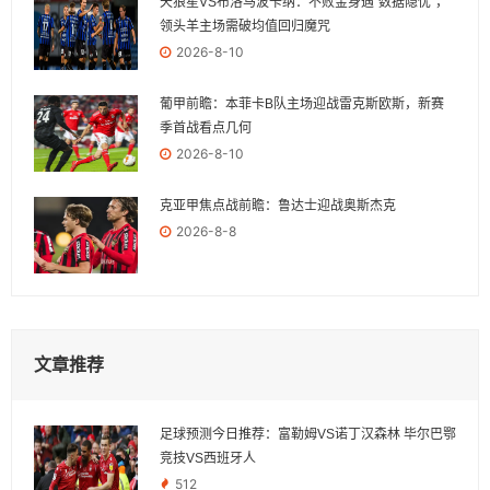
天狼星VS布洛马波卡纳：不败金身遇“数据隐忧”，
领头羊主场需破均值回归魔咒
2026-8-10
葡甲前瞻：本菲卡B队主场迎战雷克斯欧斯，新赛
季首战看点几何
2026-8-10
克亚甲焦点战前瞻：鲁达士迎战奥斯杰克
2026-8-8
文章推荐
足球预测今日推荐：富勒姆VS诺丁汉森林 毕尔巴鄂
竞技VS西班牙人
512