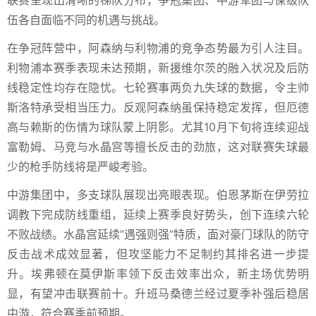
联赛呈现出清晰的梯队分布，争冠集团、中游军团与保级队
伍各自面临不同的机遇与挑战。
在争冠阵营中，阿森纳与利物浦的竞争态势最为引人注目。
利物浦本赛季表现未达预期，新援维尔茨的融入状况及后防
线稳定性均存在隐忧。七轮赛事两负九失球的数据，令主帅
斯洛特承受相当压力。反观阿森纳虽保持稳定发挥，但厄德
高与赖斯的伤情为球队蒙上阴影。尤其10月下旬将连续迎战
富勒姆、马竞与水晶宫等擅长反击的劲旅，这对联赛失球最
少的枪手防线将是严峻考验。
中游集团中，多支球队展现出亮眼表现。伯恩茅斯在伊劳拉
调教下完成防线重组，延续上赛季良好势头，创下连续六轮
不败战绩。水晶宫延续”遇强则强”特质，面对豪门球队的防守
反击战术成效显著，但攻坚能力不足制约其排名进一步提
升。埃弗顿在莫伊斯率领下反击效率出众，新主场优势明
显，有望冲击联赛前十。升班马桑德兰经过夏季补强后稳居
中游，符合赛季前预期。