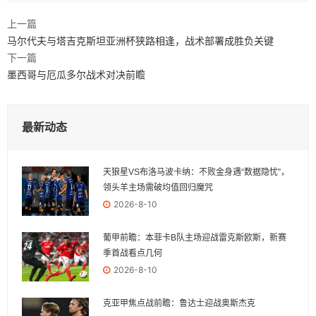
上一篇
马尔代夫与塔吉克斯坦亚洲杯狭路相逢，战术部署成胜负关键
下一篇
墨西哥与厄瓜多尔战术对决前瞻
最新动态
天狼星VS布洛马波卡纳：不败金身遇“数据隐忧”，
领头羊主场需破均值回归魔咒
2026-8-10
葡甲前瞻：本菲卡B队主场迎战雷克斯欧斯，新赛
季首战看点几何
2026-8-10
克亚甲焦点战前瞻：鲁达士迎战奥斯杰克