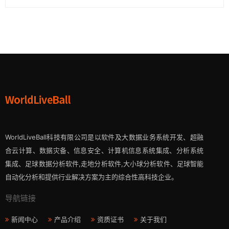
WorldLiveBall科技有限公司是以软件及大数据业务系统开发、超融
合云计算、数据灾备、信息安全、计算机信息系统集成、分析系统
集成、足球数据分析软件,走地分析软件,大小球分析软件、足球智能
自动化分析和提供行业解决方案为主的综合性高科技企业。
导航链接
新闻中心
产品介绍
资质证书
关于我们