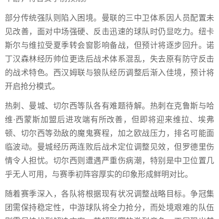
部分传统强队则陷入困境。曼联的三中卫体系因人员配置未
见改善，面对中场强硬、反击迅速的球队时仍显吃力。纽卡
斯尔与维拉受夏季转会窗影响备战，但预计将逐步回升。诺
丁汉森林经历帅位更迭后战术体系混乱，失去原有防守反击
的战术特色。西汉姆联与狼队经历调整后渐入佳境，预计将
开启抢分模式。
热刺、曼城、切尔西等队各有难题待解。热刺在克鲁斯与哈
维·西蒙斯加盟后进攻端有所改善，但即将迎来维拉、埃弗
顿、切尔西等劲敌的魔鬼赛程，加之欧战压力，排名可能面
临波动。曼城经历两连败后战术定位调整见效，但罗德里伤
情令人担忧。切尔西则遭遇严重伤病潮，特别是中卫位置几
乎无人可用，与赛季初阵容厚实的印象形成鲜明对比。
随着赛季深入，各队将根据现有状况调整战略目标。争冠集
团需保持稳定性，中游球队将全力抢分，而处境艰难的队伍