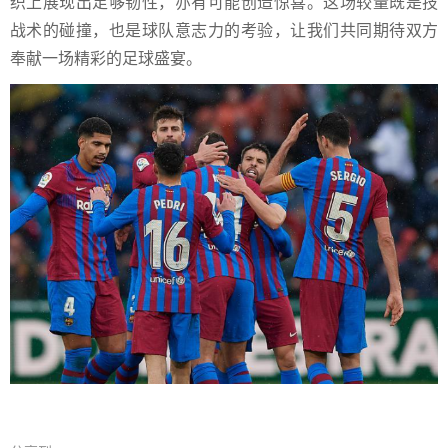
织上展现出足够韧性，亦有可能创造惊喜。这场较量既是技
战术的碰撞，也是球队意志力的考验，让我们共同期待双方
奉献一场精彩的足球盛宴。