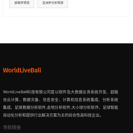
欧联杯预测
亚洲杯分析预测
WorldLiveBall科技有限公司是以软件及大数据业务系统开发、超融
合云计算、数据灾备、信息安全、计算机信息系统集成、分析系统
集成、足球数据分析软件,走地分析软件,大小球分析软件、足球智能
自动化分析和提供行业解决方案为主的综合性高科技企业。
导航链接