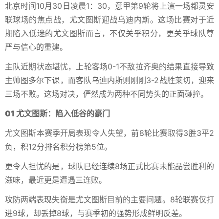
北京时间10月30日凌晨1：30，意甲第9轮将上演一场都灵安
联球场的焦点战，尤文图斯迎战乌迪内斯。这场比赛对于近
期陷入低迷的尤文图斯而言，不仅关乎积分，更关乎球队尊
严与信心的重建。
主队近期状态堪忧，上轮客场0-1不敌拉齐奥的结果直接导致
主帅图多尔下课，而客队乌迪内斯则刚刚3-2战胜莱切，迎来
三场不败。这场对决，俨然成为两种不同势头的正面碰撞。
01 尤文图斯：陷入低谷的豪门
尤文图斯本赛季开局表现令人失望，前8轮比赛取得3胜3平2
负，积12分排名积分榜第5位。
更令人担忧的是，球队已经连续8场正式比赛未能品尝胜利的
滋味，最近更是遭遇三连败。
攻防两端表现失衡是尤文图斯目前的主要问题。8轮联赛仅打
进9球，却丢掉8球，与赛季初的强势形成鲜明反差。