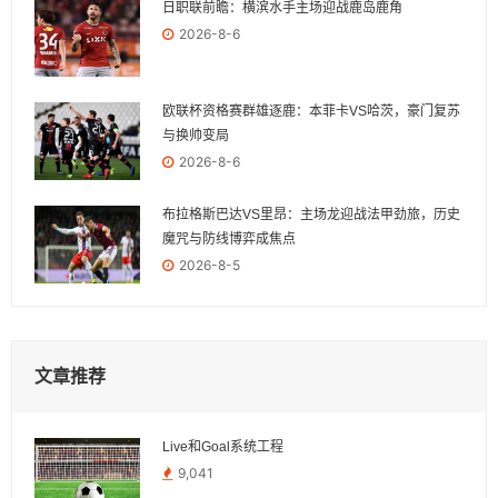
日职联前瞻：横滨水手主场迎战鹿岛鹿角
2026-8-6
欧联杯资格赛群雄逐鹿：本菲卡VS哈茨，豪门复苏
与换帅变局
2026-8-6
布拉格斯巴达VS里昂：主场龙迎战法甲劲旅，历史
魔咒与防线博弈成焦点
2026-8-5
文章推荐
Live和Goal系统工程
9,041