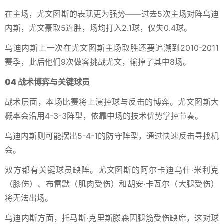
在主场，尤文图斯的表现更为强势——过去5次主场对阵乌迪
内斯，尤文豪取5连胜，场均打入2.1球，仅失0.4球。
乌迪内斯上一次在尤文图斯主场取胜还要追溯到2010-2011
赛季，此后他们9次做客挑战尤文，输掉了其中8场。
04 战术博弈与关键球员
战术层面，本场比赛将上演控球与反击的博弈。尤文图斯大
概率会沿用4-3-3阵型，依靠中场的技术优势掌控节奏。
乌迪内斯则可能摆出5-4-1的防守阵型，通过快速反击寻找机
会。
双方都有关键球员缺阵。尤文图斯的阿尔卡迪乌什·米利克
（膝伤）、布雷默（肌肉受伤）和胡安·卡瓦尔（大腿受伤）
将无法出场。
乌迪内斯方面，托马斯·克里斯滕森因腿筋受伤缺席，这对球