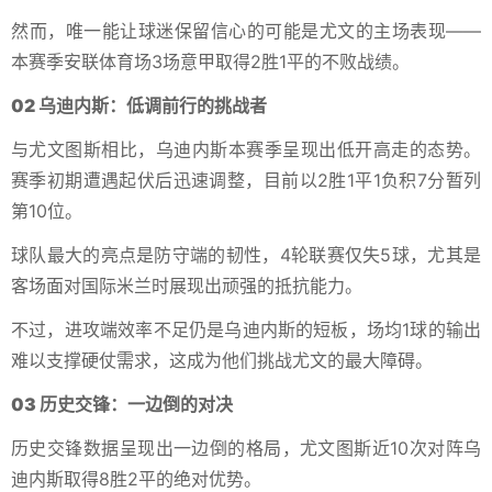
然而，唯一能让球迷保留信心的可能是尤文的主场表现——
本赛季安联体育场3场意甲取得2胜1平的不败战绩。
02 乌迪内斯：低调前行的挑战者
与尤文图斯相比，乌迪内斯本赛季呈现出低开高走的态势。
赛季初期遭遇起伏后迅速调整，目前以2胜1平1负积7分暂列
第10位。
球队最大的亮点是防守端的韧性，4轮联赛仅失5球，尤其是
客场面对国际米兰时展现出顽强的抵抗能力。
不过，进攻端效率不足仍是乌迪内斯的短板，场均1球的输出
难以支撑硬仗需求，这成为他们挑战尤文的最大障碍。
03 历史交锋：一边倒的对决
历史交锋数据呈现出一边倒的格局，尤文图斯近10次对阵乌
迪内斯取得8胜2平的绝对优势。