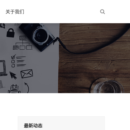
关于我们
最新动态