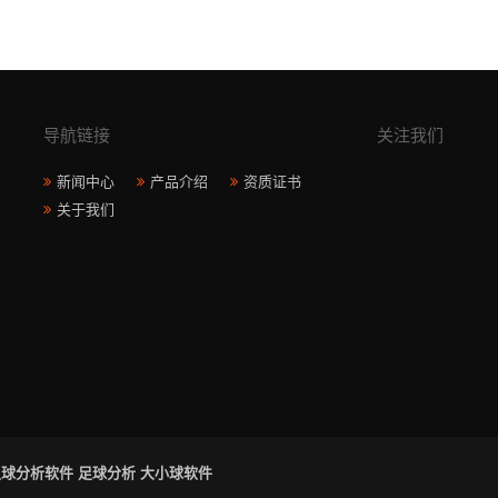
导航链接
关注我们
新闻中心
产品介绍
资质证书
关于我们
足球分析软件
足球分析
大小球软件