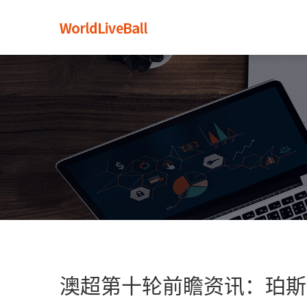
澳超第十轮前瞻资讯：珀斯