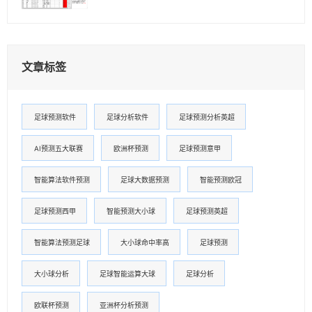
文章标签
足球预测软件
足球分析软件
足球预测分析英超
AI预测五大联赛
欧洲杯预测
足球预测意甲
智能算法软件预测
足球大数据预测
智能预测欧冠
足球预测西甲
智能预测大小球
足球预测英超
智能算法预测足球
大小球命中率高
足球预测
大小球分析
足球智能运算大球
足球分析
欧联杯预测
亚洲杯分析预测