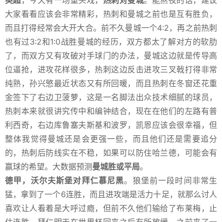
英超
，今天有一场重头戏，
热刺对曼城
。能熬夜的话，建议
大家看看应该会非常精彩，热刺和曼城之前也是互有胜负，
而且打得经常会大开大合。前不久曼城一个4:2，再之前热刺
也有过3:2和1:0战胜曼城的经历，双方都太了解对方的软肋
了，而双方又有攻破对手球门的办法，曼城这边就是传导高
位逼抢，进攻花样很多，热刺这边反击进攻三叉戟打得非常
纯熟，孙兴慜最近状态又有所回暖，而且热刺在冬窗还花重
金签下了右边卫菠萝，这是一名脚法出众技术细腻的球员，
热刺本来就很讲究传中和编钟结合，现在在他们的左路有普
利西奇，右边库鲁塞夫斯基和波罗，凯恩应该会很幸福，但
整体我觉得曼城还是会更强一些，而且他们还是需要追分
的，热刺后防线实在不稳，如果可以防住哈兰德，可能会有
赢球的希望。大数据预测
曼城胜或平局
。
德甲，沃尔夫斯堡对拜仁慕尼黑
。狼堡前一段时间非常生
猛，拿到了一个6连胜，而且进攻端是活力十足，就那么讨人
喜欢让人看着是大呼过瘾，但前不久他们输给了布莱梅，止