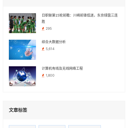
日职联第15轮前瞻：川崎前锋低迷，东京绿茵三连
胜
295
综合大数据分析
5,614
计算机有线及无线网络工程
1,800
文章标签