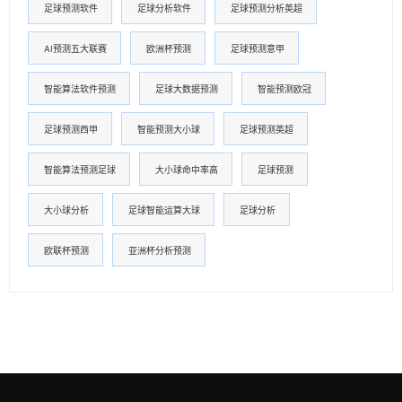
足球预测软件
足球分析软件
足球预测分析英超
AI预测五大联赛
欧洲杯预测
足球预测意甲
智能算法软件预测
足球大数据预测
智能预测欧冠
足球预测西甲
智能预测大小球
足球预测英超
智能算法预测足球
大小球命中率高
足球预测
大小球分析
足球智能运算大球
足球分析
欧联杯预测
亚洲杯分析预测