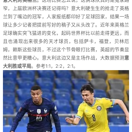
意大利对英格兰
。这场比赛怎么说，这俩球队真的是冤家路
窄，上届欧洲杯决赛还记得吗？意大利硬生生的抢走了英格
兰到了嘴边的冠军，人家报纸都印好了足球回家，结果一场
球让多少记者把提前写好的稿子又从头改了。近年来英格兰
足球确实突飞猛进的变化，起码世界杯比以前走得更远，而
且也涌现出来很多的天才球员，包括萨卡，福登，贝林厄
姆，赖斯这些球员，不过这个节骨眼打比赛，英超的节奏显
然比意甲更糟心。意大利这边又是主场作战，大数据预测
意
大利胜或平局
。参考1:1，2:2，2:1。