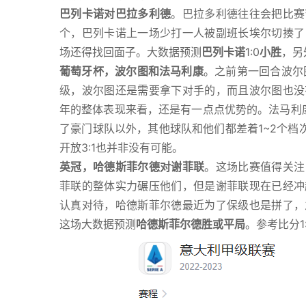
巴列卡诺对巴拉多利德
。巴拉多利德往往会把比赛
个，巴列卡诺上一场少打一人被副班长埃尔切揍了
场还得找回面子。大数据预测
巴列卡诺
1:0
小胜
，另
葡萄牙杯，波尔图和法马利康
。之前第一回合波尔
级，波尔图还是需要拿下对手的，而且波尔图也没
年的整体表现来看，还是有一点点优势的。法马利
了豪门球队以外，其他球队和他们都差着1~2个档
开放3:1也并非没有可能。
英冠，哈德斯菲尔德对谢菲联
。这场比赛值得关注
菲联的整体实力碾压他们，但是谢菲联现在已经冲
认真对待，哈德斯菲尔德最近为了保级也是拼了，
这场大数据预测
哈德斯菲尔德胜或平局
。参考比分1:0