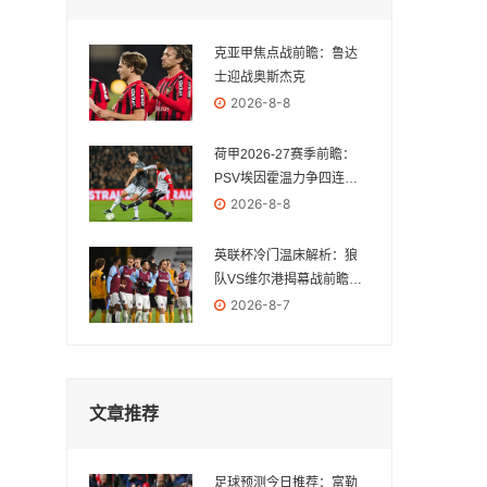
克亚甲焦点战前瞻：鲁达
士迎战奥斯杰克
2026-8-8
荷甲2026-27赛季前瞻：
PSV埃因霍温力争四连
冠，阿贾克斯重磅引援强
2026-8-8
势归来
英联杯冷门温床解析：狼
队VS维尔港揭幕战前瞻，
英超降班马欲正名
2026-8-7
文章推荐
足球预测今日推荐：富勒