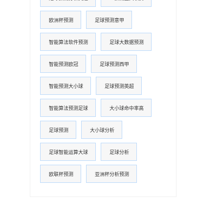
欧洲杯预测
足球预测意甲
智能算法软件预测
足球大数据预测
智能预测欧冠
足球预测西甲
智能预测大小球
足球预测英超
智能算法预测足球
大小球命中率高
足球预测
大小球分析
足球智能运算大球
足球分析
欧联杯预测
亚洲杯分析预测