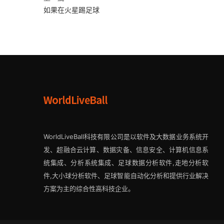
如果在火星踢足球
WorldLiveBall科技有限公司是以软件及大数据业务系统开
发、超融合云计算、数据灾备、信息安全、计算机信息系
统集成、分析系统集成、足球数据分析软件,走地分析软
件,大小球分析软件、足球智能自动化分析和提供行业解决
方案为主的综合性高科技企业。