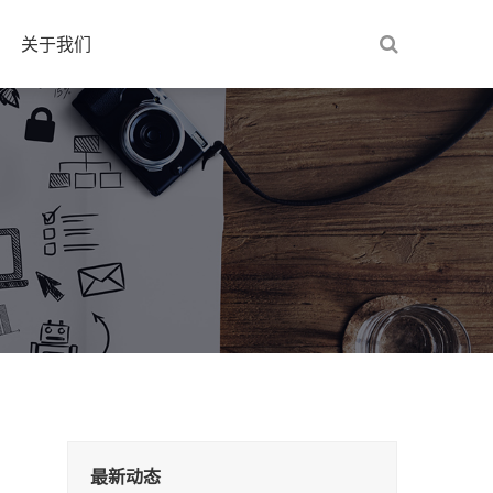
关于我们
最新动态