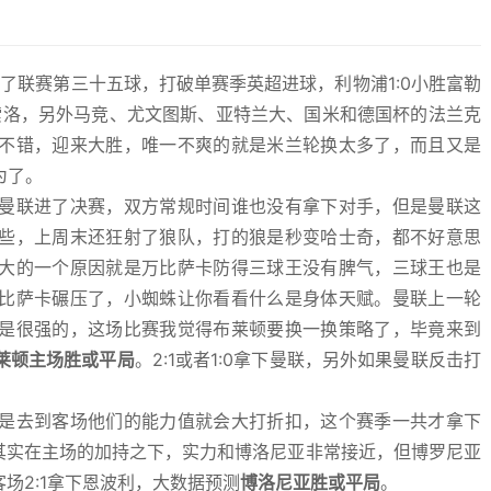
进了联赛第三十五球，打破单赛季英超进球，利物浦1:0小胜富勒
索洛，另外马竞、尤文图斯、亚特兰大、国米和德国杯的法兰克
不错，迎来大胜，唯一不爽的就是米兰轮换太多了，而且又是
为了。
曼联进了决赛，双方常规时间谁也没有拿下对手，但是曼联这
些，上周末还狂射了狼队，打的狼是秒变哈士奇，都不好意思
大的一个原因就是万比萨卡防得三球王没有脾气，三球王也是
比萨卡碾压了，小蜘蛛让你看看什么是身体天赋。曼联上一轮
是很强的，这场比赛我觉得布莱顿要换一换策略了，毕竟来到
莱顿主场胜或平局
。2:1或者1:0拿下曼联，另外如果曼联反击打
是去到客场他们的能力值就会大打折扣，这个赛季一共才拿下
其实在主场的加持之下，实力和博洛尼亚非常接近，但博罗尼亚
客场2:1拿下恩波利，大数据预测
博洛尼亚胜或平局
。