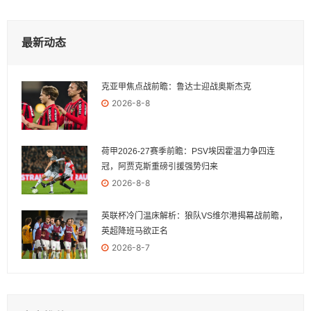
最新动态
克亚甲焦点战前瞻：鲁达士迎战奥斯杰克
2026-8-8
荷甲2026-27赛季前瞻：PSV埃因霍温力争四连
冠，阿贾克斯重磅引援强势归来
2026-8-8
英联杯冷门温床解析：狼队VS维尔港揭幕战前瞻，
英超降班马欲正名
2026-8-7