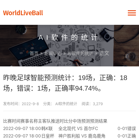
AI软件的统计
»
»
» 正文
首页
新闻中心
AI软件的统计
昨晚足球智能预测统计：19场，正确：18
场，错误：1场，正确率94.74%。
发布时间：2022-9-8
分类：
AI软件的统计
阅读：3,279
比赛时间
赛事名称
主客队
推送时比分
中场预测
预测结果
2022-09-07 18:00
韩K联
全北现代 VS 首尔FC
0-0
1
错误
2022-09-07 18:00
日皇杯
神户胜利船 VS 鹿岛鹿角
0-0
1
正确