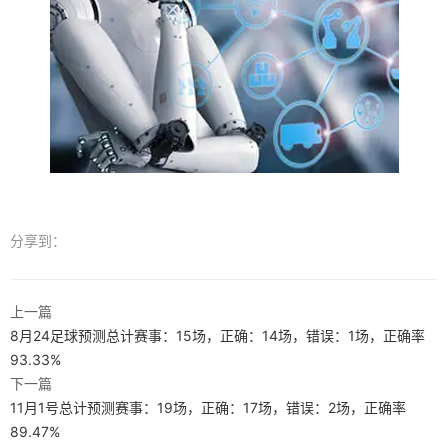
分享到：
上一篇
8月24足球预测总计赛事：15场，正确：14场，错误：1场，正确率
93.33%
下一篇
11月1号总计预测赛事：19场，正确：17场，错误：2场，正确率
89.47%