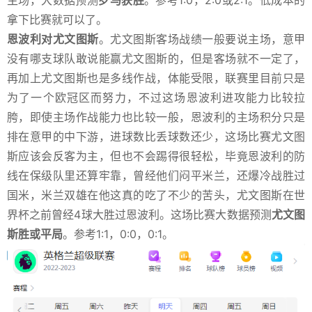
主场，大数据预测
罗马获胜
。参考1:0，2:0或2:1。低成本的
拿下比赛就可以了。
恩波利对尤文图斯
。尤文图斯客场战绩一般要说主场，意甲
没有哪支球队敢说能赢尤文图斯的，但是客场就不一定了，
再加上尤文图斯也是多线作战，体能受限，联赛里目前只是
为了一个欧冠区而努力，不过这场恩波利进攻能力比较拉
胯，即使主场作战能力也比较一般，恩波利的主场积分只是
排在意甲的中下游，进球数比丢球数还少，这场比赛尤文图
斯应该会反客为主，但也不会踢得很轻松，毕竟恩波利的防
线在保级队里还算牢靠，曾经他们闷平米兰，还爆冷战胜过
国米，米兰双雄在他这真的吃了不少的苦头，尤文图斯在世
界杯之前曾经4球大胜过恩波利。这场比赛大数据预测
尤文图
斯胜或平局
。参考1:1，0:0，0:1。