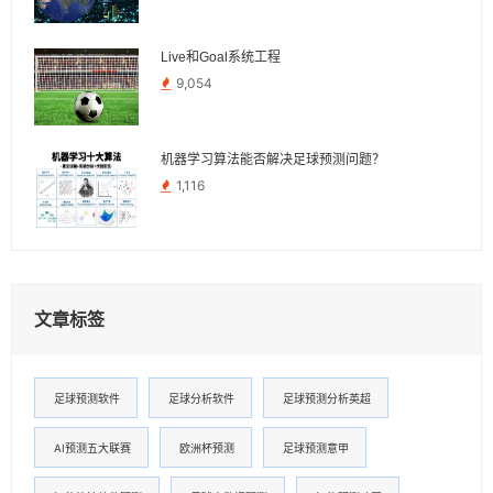
Live和Goal系统工程
9,054
机器学习算法能否解决足球预测问题？
1,116
文章标签
足球预测软件
足球分析软件
足球预测分析英超
AI预测五大联赛
欧洲杯预测
足球预测意甲