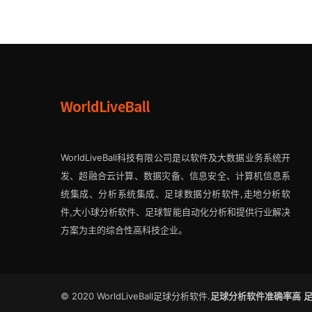
WorldLiveBall科技有限公司是以软件及大数据业务系统开
发、超融合云计算、数据灾备、信息安全、计算机信息系
统集成、分析系统集成、足球数据分析软件,走地分析软
件,大小球分析软件、足球智能自动化分析和提供行业解决
方案为主的综合性高科技企业。
© 2020 WorldLiveBall足球分析软件.
足球分析软件准确率高