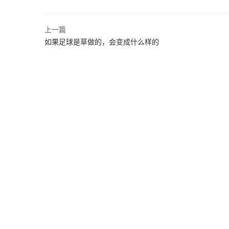
上一篇
如果足球是草做的，会变成什么样的