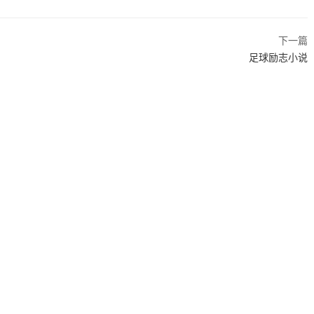
下一篇
足球励志小说