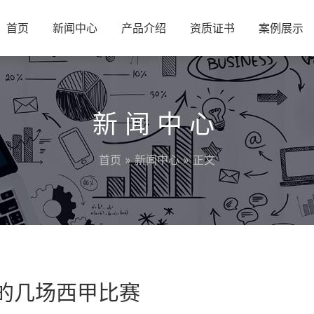
首页
新闻中心
产品介绍
资质证书
案例展示
新闻中心
首页
»
新闻中心
» 正文
天的几场西甲比赛