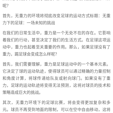
呢？
首先，无重力的环境将彻底改变足球的运动方式标题：无重
力下的足球：一场未知的挑战
在我们的日常生活中，重力是一个无处不在的存在。它影响
着我们的行动，甚至决定了我们的生活方式。在足球这项运
动中，重力也起着至关重要的作用。那么，如果足球没有了
重力，踢足球会变成怎么样呢？
首先，我们需要理解，重力是足球运动中的一个基本元素。
它决定了球的运动轨迹，使得球员可以通过精确的力量控制
和角度计算，将球传递给队友或射向球门。如果没有了重
力，足球的运动轨迹将变得无法预测，这将对球员的技术和
策略造成巨大的挑战。
其次，无重力环境下的足球比赛，将会变得更加复杂和多
元。球员不再受到地面的限制，可以在空中自由移动，这将