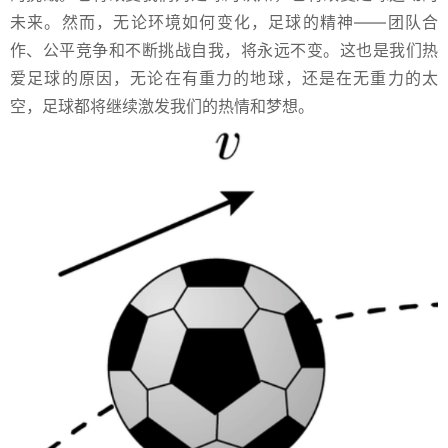
未来。然而，无论环境如何变化，足球的精神——团队合
作、公平竞争和不断挑战自我，将永远不变。这也是我们热
爱足球的原因，无论在有重力的地球，还是在无重力的太
空，足球都将继续激发我们的热情和梦想。