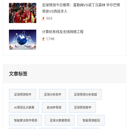
足球预测今日推荐：富勒姆VS诺丁汉森林 毕尔巴鄂
竞技VS西班牙人
505
计算机有线及无线网络工程
1,796
文章标签
足球预测软件
足球分析软件
足球预测分析英超
AI预测五大联赛
欧洲杯预测
足球预测意甲
智能算法软件预测
足球大数据预测
智能预测欧冠