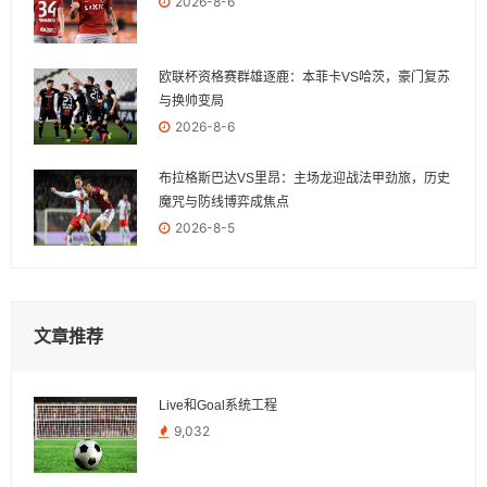
2026-8-6
欧联杯资格赛群雄逐鹿：本菲卡VS哈茨，豪门复苏
与换帅变局
2026-8-6
布拉格斯巴达VS里昂：主场龙迎战法甲劲旅，历史
魔咒与防线博弈成焦点
2026-8-5
文章推荐
Live和Goal系统工程
9,032