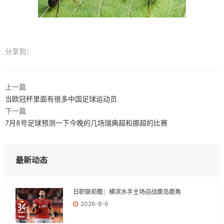
分享到：
上一篇
当欧冠杯里面有很多中国足球运动员
下一篇
7月8号足球预测一下今晚的几场瑞典超和挪超的比赛
最新动态
日职联前瞻：横滨水手主场迎战鹿岛鹿角
2026-8-6