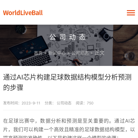
公司动态
»
»
» 正文
首页
新闻中心
公司动态
通过AI芯片构建足球数据结构模型分析预测
的步骤
发布时间：2023-9-11
分类：
公司动态
阅读：750
在足球比赛中，数据分析和预测是至关重要的。通过AI芯
片，我们可以构建一个高效且精准的足球数据结构模型，以