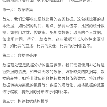
提高预测的准确性。以下是构建这样一个模型的步骤：
第一步：数据收集
首先，我们需要收集足球比赛的各类数据。这包括比赛的基
本数据，如比赛的时间、地点、参赛队伍等；比赛的统计数
据，如射门次数、控球率、犯规次数等；球员的个人数据，
如出场时间、得分、助攻等。这些数据可以从各种来源获
取，如比赛的直播、比赛的录像、比赛的统计报告等。
第二步：数据预处理
数据预处理是数据分析的重要步骤。我们需要使用AI芯片进
行数据的清洗，如去除无效的数据、填补缺失的数据等；数
据的转换，如将非数值的数据转换为数值的数据、将连续的
数据转换为离散的数据等；数据的规范化，如将数据的范围
进行缩放、将数据的分布进行标准化等。
第三步：构建数据结构模型