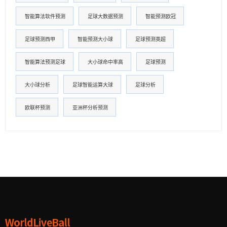
智能算法软件预测
足球大数据预测
智能预测欧冠
足球预测西甲
智能预测大小球
足球预测英超
智能算法预测足球
大小球命中率高
足球预测
大小球分析
足球智能运算大球
足球分析
欧联杯预测
亚洲杯分析预测