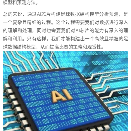
模型和预测方法。
总的来说，通过AI芯片构建足球数据结构模型分析预测，是
一个复杂且精细的过程。这个过程需要我们对数据进行深入
的理解和处理，同时也需要我们对AI芯片的能力有深入的理
解和利用。只有这样，我们才能构建出一个高效且精准的足
球数据结构模型，从而提高比赛的策略和观赏性。