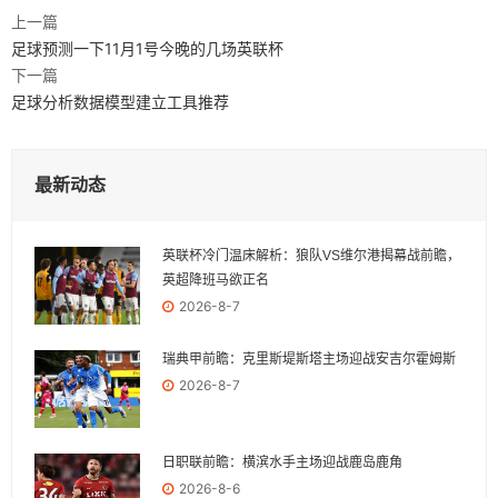
上一篇
足球预测一下11月1号今晚的几场英联杯
下一篇
足球分析数据模型建立工具推荐
最新动态
英联杯冷门温床解析：狼队VS维尔港揭幕战前瞻，
英超降班马欲正名
2026-8-7
瑞典甲前瞻：克里斯堤斯塔主场迎战安吉尔霍姆斯
2026-8-7
日职联前瞻：横滨水手主场迎战鹿岛鹿角
2026-8-6