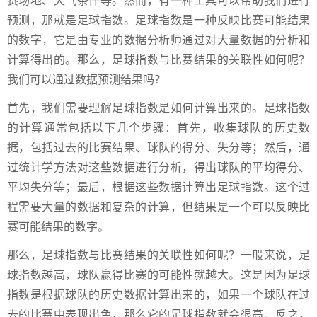
赛场地、天气条件等。然而，有一种工具可以帮助我们进行
预测，那就是足球指数。足球指数是一种反映比赛可能结果
的数字，它是由专业的数据分析师通过对大量数据的分析和
计算得出的。那么，足球指数与比赛结果的关联性如何呢？
我们可以通过数据预测结果吗？
首先，我们需要理解足球指数是如何计算出来的。足球指数
的计算通常包括以下几个步骤：首先，收集球队的历史数
据，包括过去的比赛结果、球队的得分、失分等；然后，通
过统计学方法对这些数据进行分析，得出球队的平均得分、
平均失分等；最后，根据这些数据计算出足球指数。这个过
程需要大量的数据和复杂的计算，但结果是一个可以反映比
赛可能结果的数字。
那么，足球指数与比赛结果的关联性如何呢？一般来说，足
球指数越高，球队赢得比赛的可能性就越大。这是因为足球
指数是根据球队的历史数据计算出来的，如果一个球队在过
去的比赛中表现出色，那么它的足球指数就会很高。反之，