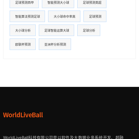
足球预测西甲
智能预测大小球
足球预测英超
智能算法预测足球
大小球命中率高
足球预测
大小球分析
足球智能运算大球
足球分析
欧联杯预测
亚洲杯分析预测
WorldLiveBall科技有限公司是以软件及大数据业务系统开发、超融