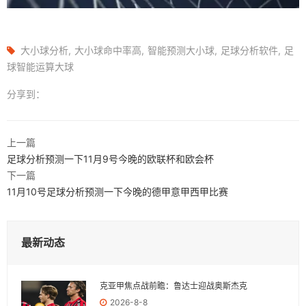
大小球分析
大小球命中率高
智能预测大小球
足球分析软件
足
球智能运算大球
分享到：
上一篇
足球分析预测一下11月9号今晚的欧联杯和欧会杯
下一篇
11月10号足球分析预测一下今晚的德甲意甲西甲比赛
最新动态
克亚甲焦点战前瞻：鲁达士迎战奥斯杰克
2026-8-8