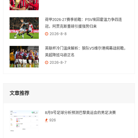
荷甲2026-27赛季前瞻：PSV埃因霍温力争四连
冠，阿贾克斯重磅引援强势归来
2026-8-8
英联杯冷门温床解析：狼队VS维尔港揭幕战前瞻，
英超降班马欲正名
2026-8-7
文章推荐
8月9号足球分析预测巴黎奥运会的男足决赛
926