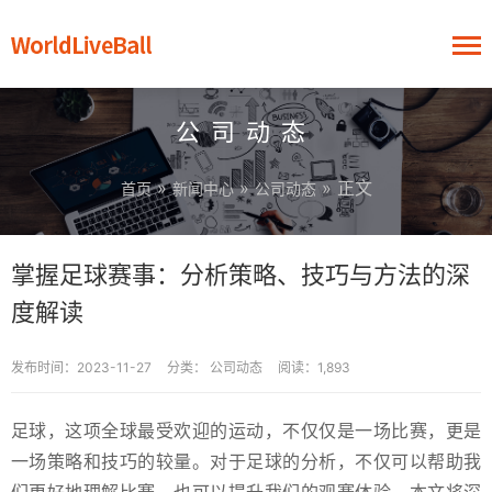
公司动态
»
»
» 正文
首页
新闻中心
公司动态
掌握足球赛事：分析策略、技巧与方法的深
度解读
发布时间：2023-11-27
分类：
公司动态
阅读：1,893
足球，这项全球最受欢迎的运动，不仅仅是一场比赛，更是
一场策略和技巧的较量。对于足球的分析，不仅可以帮助我