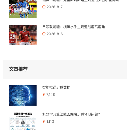
瑞典甲前瞻：克里斯堤斯塔主场迎战安吉尔霍姆斯
2026-8-7
日职联前瞻：横滨水手主场迎战鹿岛鹿角
2026-8-6
文章推荐
智能推送足球数据
7,148
机器学习算法能否解决足球预测问题？
1,113