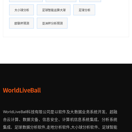
大小球分析
足球智能运算大球
足球分析
欧联杯预测
亚洲杯分析预测
WorldLiveBall科技有限公司是以软件及大数据业务系统开发、超融
合云计算、数据灾备、信息安全、计算机信息系统集成、分析系统
集成、足球数据分析软件,走地分析软件,大小球分析软件、足球智能