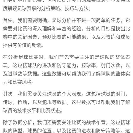
们更好地理解比赛，也可以提升我们的观赛体验。本文将深
度解读足球赛事的分析策略、技巧与方法。
首先，我们需要明确，足球分析并不是一项简单的任务，它
需要对比赛的深入理解和丰富的经验。分析的目标是找出比
赛中的关键因素，预测比赛的可能结果，以及为教练和球员
提供有价值的反馈。
在分析足球比赛时，我们首先需要关注的是球队的整体表
现。这包括球队的进攻和防守能力，控球率，射门次数，以
及进球数等数据。这些数据可以帮助我们了解球队的整体实
力和比赛风格。
其次，我们需要关注球员的个人表现。这包括球员的射门，
传球，抢断，以及犯规等数据。这些数据可以帮助我们了解
球员的技术水平和比赛状态。
除了数据分析，我们还需要关注比赛的战术布置。这包括球
队的阵型，球员的位置，以及比赛的进攻和防守策略等。这