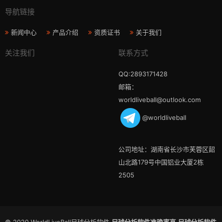
导航链接
新闻中心
产品介绍
资质证书
关于我们
关注我们
联系方式
QQ:2893171428
邮箱：
worldliveball@outlook.com
@worldliveball
公司地址：湖南省长沙市芙蓉区韶
山北路179号中国铝业大厦2栋
2505