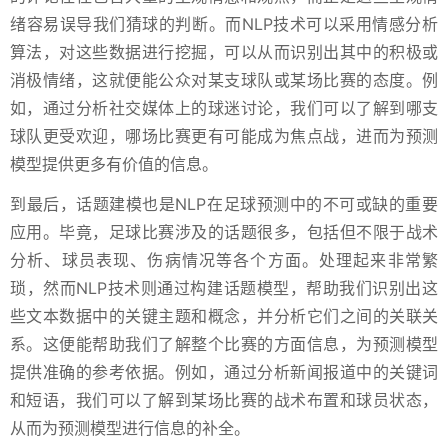
绪容易误导我们猜球的判断。而NLP技术可以采用情感分析
算法，对这些数据进行挖掘，可以从而识别出其中的积极或
消极情绪，这就便能公众对某支球队或某场比赛的态度。例
如，通过分析社交媒体上的球迷讨论，我们可以了解到哪支
球队更受欢迎，哪场比赛更有可能成为焦点战，进而为预测
模型提供更多有价值的信息。
到最后，话题建模也是NLP在足球预测中的不可或缺的重要
应用。毕竟，足球比赛涉及的话题很多，包括但不限于战术
分析、球员表现、伤病情况等各个方面。处理起来非常繁
琐，然而NLP技术则通过构建话题模型，帮助我们识别出这
些文本数据中的关键主题和概念，并分析它们之间的关联关
系。这便能帮助我们了解整个比赛的方面信息，为预测模型
提供准确的参考依据。例如，通过分析新闻报道中的关键词
和短语，我们可以了解到某场比赛的战术布置和球员状态，
从而为预测模型进行信息的补全。