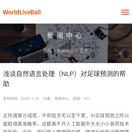
新闻中心
»
» 正文
首页
新闻中心
浅谈自然语言处理（NLP）对足球预测的帮
助
发布时间：2024-7-25
分类：
新闻中心
阅读：477
正所谓聚沙成塔，不积跬步无以至千里，AI足球预测之所以
能取得高准确率，这都离不开人工智能中大大小小各项技术