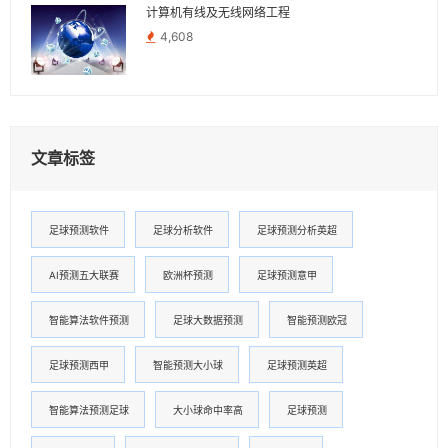
计算机有线及无线网络工程
4,608
文章标签
足球预测软件
足球分析软件
足球预测分析英超
AI预测五大联赛
欧洲杯预测
足球预测意甲
智能算法软件预测
足球大数据预测
智能预测欧冠
足球预测西甲
智能预测大小球
足球预测英超
智能算法预测足球
大小球命中率高
足球预测