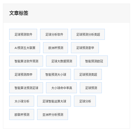
文章标签
足球预测软件
足球分析软件
足球预测分析英超
AI预测五大联赛
欧洲杯预测
足球预测意甲
智能算法软件预测
足球大数据预测
智能预测欧冠
足球预测西甲
智能预测大小球
足球预测英超
智能算法预测足球
大小球命中率高
足球预测
大小球分析
足球智能运算大球
足球分析
欧联杯预测
亚洲杯分析预测