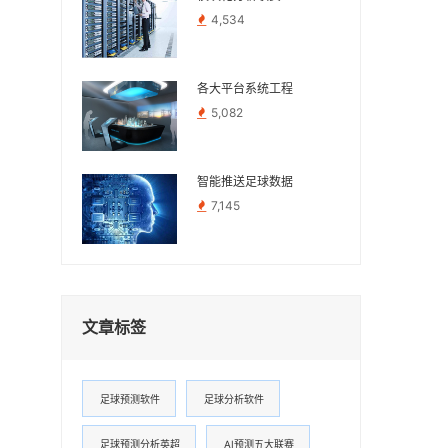
4,534
各大平台系统工程
5,082
智能推送足球数据
7,145
文章标签
足球预测软件
足球分析软件
足球预测分析英超
AI预测五大联赛