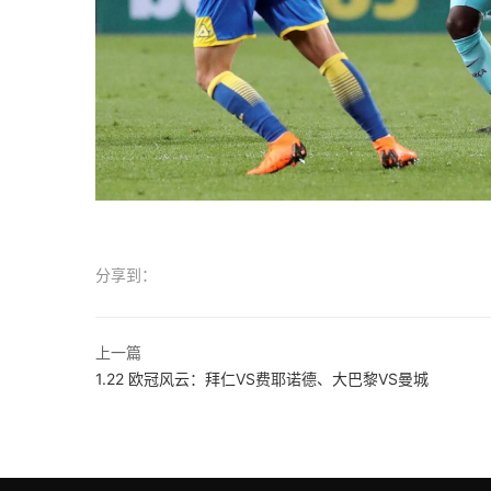
分享到：
上一篇
1.22 欧冠风云：拜仁VS费耶诺德、大巴黎VS曼城