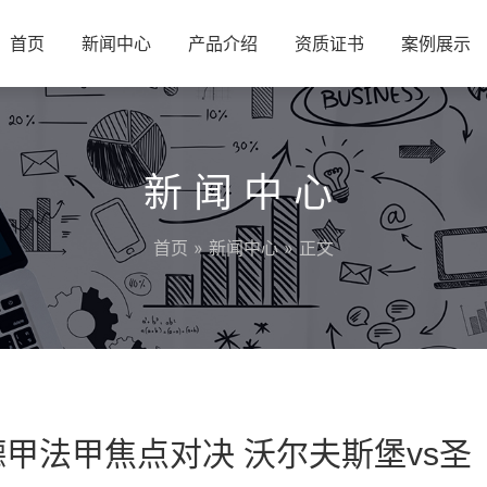
首页
新闻中心
产品介绍
资质证书
案例展示
新闻中心
首页
»
新闻中心
» 正文
德甲法甲焦点对决 沃尔夫斯堡vs圣