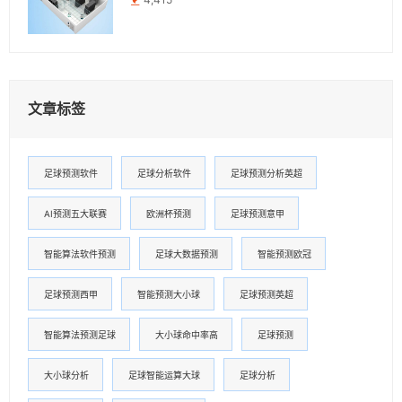
文章标签
足球预测软件
足球分析软件
足球预测分析英超
AI预测五大联赛
欧洲杯预测
足球预测意甲
智能算法软件预测
足球大数据预测
智能预测欧冠
足球预测西甲
智能预测大小球
足球预测英超
智能算法预测足球
大小球命中率高
足球预测
大小球分析
足球智能运算大球
足球分析