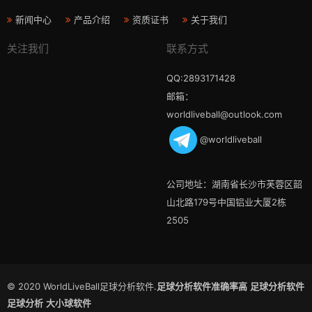
新闻中心
产品介绍
资质证书
关于我们
关注我们
联系方式
QQ:2893171428
邮箱：
worldliveball@outlook.com
@worldliveball
公司地址：湖南省长沙市芙蓉区韶
山北路179号中国铝业大厦2栋
2505
© 2020 WorldLiveBall足球分析软件.
足球分析软件准确率高
足球分析软件
足球分析
大小球软件