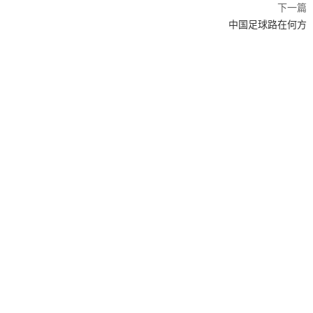
下一篇
中国足球路在何方