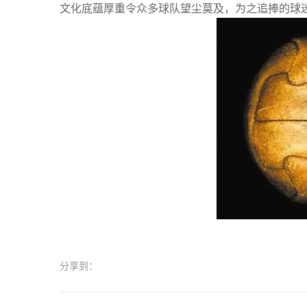
文化底蕴厚重令众多球队望尘莫及，为之追捧的球
分享到：