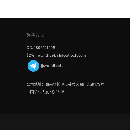
联系方式
QQ:2893171428
邮箱：worldliveball@outlook.com
@worldliveball
公司地址：湖南省长沙市芙蓉区韶山北路179号
中国铝业大厦2栋2505