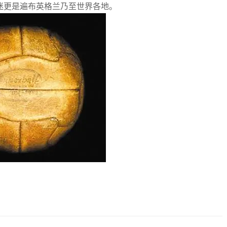
迷更是遍布英格兰乃至世界各地。