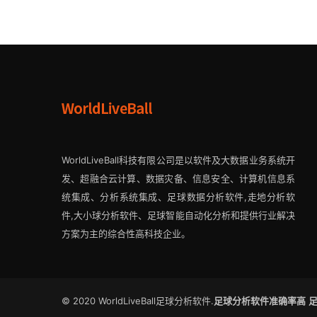
WorldLiveBall科技有限公司是以软件及大数据业务系统开
发、超融合云计算、数据灾备、信息安全、计算机信息系
统集成、分析系统集成、足球数据分析软件,走地分析软
件,大小球分析软件、足球智能自动化分析和提供行业解决
方案为主的综合性高科技企业。
© 2020 WorldLiveBall足球分析软件.
足球分析软件准确率高