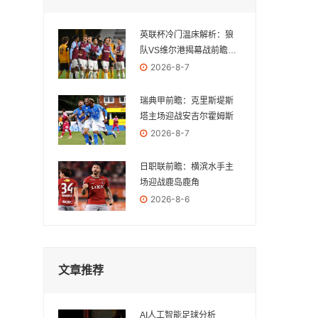
英联杯冷门温床解析：狼
队VS维尔港揭幕战前瞻，
英超降班马欲正名
2026-8-7
瑞典甲前瞻：克里斯堤斯
塔主场迎战安吉尔霍姆斯
2026-8-7
日职联前瞻：横滨水手主
场迎战鹿岛鹿角
2026-8-6
文章推荐
AI人工智能足球分析