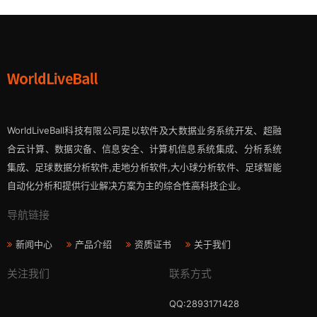
WorldLiveBall科技有限公司是以软件及大数据业务系统开发、超融
合云计算、数据灾备、信息安全、计算机信息系统集成、分析系统
集成、足球数据分析软件,走地分析软件,大小球分析软件、足球智能
自动化分析和提供行业解决方案为主的综合性高科技企业。
导航链接
新闻中心
产品介绍
资质证书
关于我们
关注我们
联系方式
QQ:2893171428