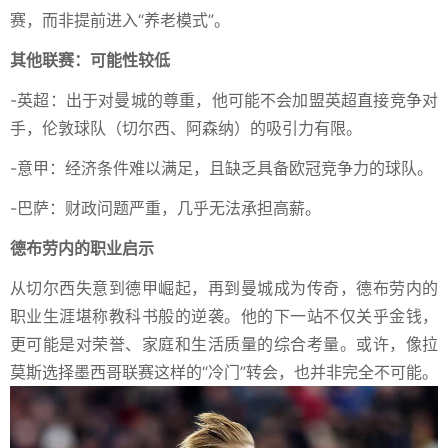
赛，而非提前进入“养老模式”。
其他联赛：可能性较低
-英超：出于对曼城的尊重，他可能不会加盟英超直接竞争对
手，伦敦球队（切尔西、阿森纳）的吸引力有限。
-意甲：经济条件难以满足，且缺乏具备欧冠竞争力的球队。
-巴萨：财政问题严重，几乎无法承担高薪。
德布劳内的职业启示
从切尔西失意到德甲崛起，再到曼城成为传奇，德布劳内的
职业生涯堪称教科书般的逆袭。他的下一站不仅关乎金钱，
更可能是对荣誉、家庭和生活质量的综合考量。或许，像拉
莫斯选择墨西哥联赛这样的“冷门”转会，也并非完全不可能。