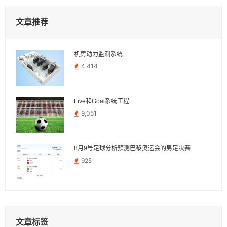
文章推荐
机房动力监测系统
4,414
Live和Goal系统工程
9,051
8月9号足球分析预测巴黎奥运会的男足决赛
925
文章标签