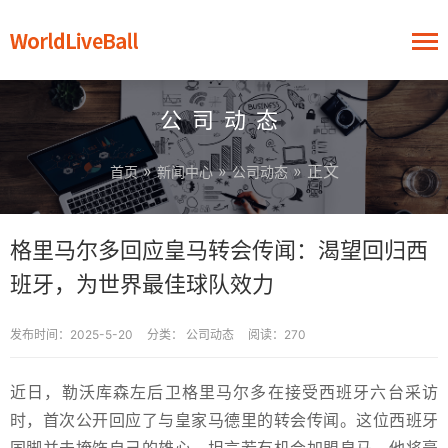
公司动态
»
»
» 正文
首页
新闻中心
公司动态
格里马尔多回应皇马转会传闻：渴望回归西
班牙，为世界最佳球队效力
发布时间：2025-5-20
分类：
公司动态
阅读：270
近日，勒沃库森左后卫格里马尔多在接受西班牙六台采访
时，首次公开回应了与皇家马德里的转会传闻。这位西班牙