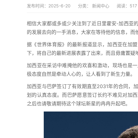
发布时间：2025-6-20
分类：
新闻中心
阅读：517
相信大家都或多或少关注到了近日里霍安-加西亚
的发展去向的一手消息，大家在等待他的信息，而
据《世界体育报》的最新报道显示，加西亚在加盟
下，将自己的最新进展表露了出来，而且毋庸置疑
加西亚在采访中难掩他的欢喜和激动，现场也是一
极态度自然是牵动人心的，让人看到了新生力量。
加西亚与巴萨签订了有效期直至2031年的合同，
划的认真态度。而巴萨愿意签订长约不难见对加西
之后也请敬请期待这个球坛新星的冉冉升起吧。