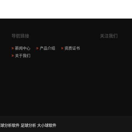
导航链接
关注我们
新闻中心
产品介绍
资质证书
关于我们
足球分析软件
足球分析
大小球软件