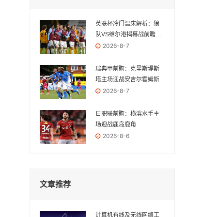
英联杯冷门温床解析：狼
队VS维尔港揭幕战前瞻，
英超降班马欲正名
2026-8-7
瑞典甲前瞻：克里斯堤斯
塔主场迎战安吉尔霍姆斯
2026-8-7
日职联前瞻：横滨水手主
场迎战鹿岛鹿角
2026-8-6
文章推荐
计算机有线及无线网络工