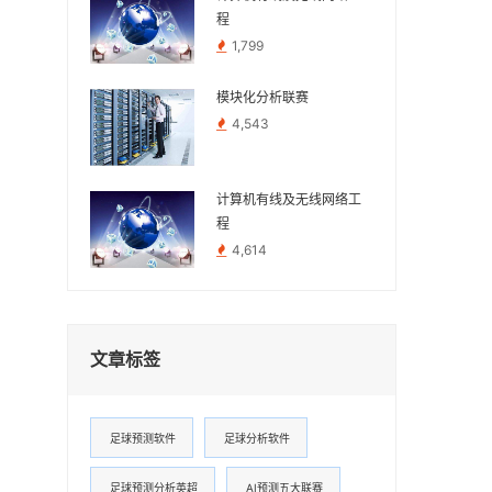
程
1,799
模块化分析联赛
4,543
计算机有线及无线网络工
程
4,614
文章标签
足球预测软件
足球分析软件
足球预测分析英超
AI预测五大联赛