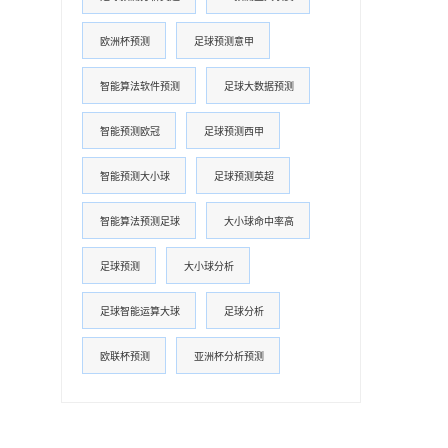
欧洲杯预测
足球预测意甲
智能算法软件预测
足球大数据预测
智能预测欧冠
足球预测西甲
智能预测大小球
足球预测英超
智能算法预测足球
大小球命中率高
足球预测
大小球分析
足球智能运算大球
足球分析
欧联杯预测
亚洲杯分析预测