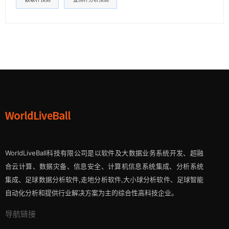
WorldLiveBall科技有限公司是以软件及大数据业务系统开发、超融
合云计算、数据灾备、信息安全、计算机信息系统集成、分析系统
集成、足球数据分析软件,走地分析软件,大小球分析软件、足球智能
自动化分析和提供行业解决方案为主的综合性高科技企业。
导航链接