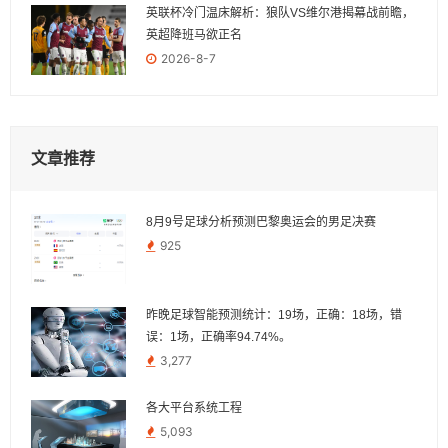
英联杯冷门温床解析：狼队VS维尔港揭幕战前瞻，
英超降班马欲正名
2026-8-7
文章推荐
8月9号足球分析预测巴黎奥运会的男足决赛
925
昨晚足球智能预测统计：19场，正确：18场，错
误：1场，正确率94.74%。
3,277
各大平台系统工程
5,093