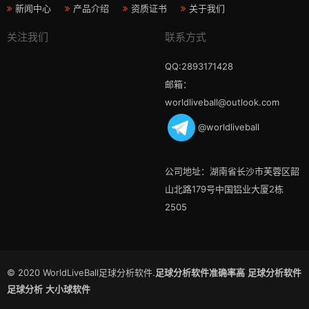
新闻中心
产品介绍
资质证书
关于我们
关注我们
联系方式
QQ:2893171428
邮箱：
worldliveball@outlook.com
@worldliveball
公司地址：湖南省长沙市芙蓉区韶
山北路179号中国铝业大厦2栋
2505
© 2020 WorldLiveBall足球分析软件.
足球分析软件准确率高
足球分析软件
足球分析
大小球软件