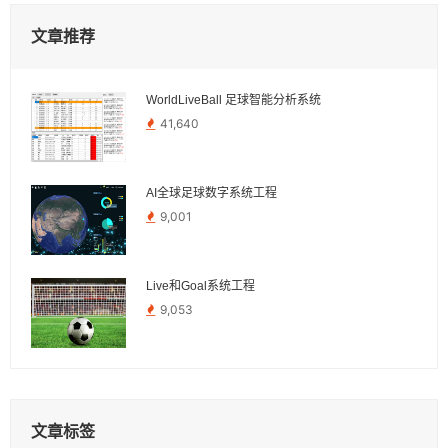
文章推荐
WorldLiveBall 足球智能分析系统
41,640
AI全球足球数字系统工程
9,001
Live和Goal系统工程
9,053
文章标签