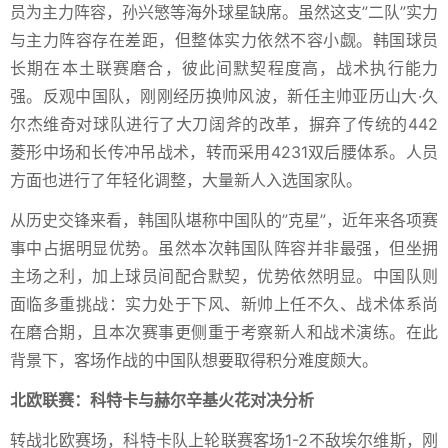
员为主力阵容，孙兴慜等海外球星缺席。虽然这支”二队”实力
与主力阵容存在差距，但整体实力依然不容小觑。韩国球员
长期在本土联赛磨合，彼此间默契程度高，战术执行能力
强。反观中国队，刚刚经历换帅风波，新任主帅亚历山大·久
尔杰维奇对球队进行了大刀阔斧的改革，摒弃了传统的442
菱形中场和长传冲吊战术，转而采用4231双后腰体系。人员
方面也进行了年轻化调整，大量新人入选国家队。
从历史交锋来看，韩国队堪称中国队的”克星”，近年来各项赛
事中占据明显优势。虽然本次韩国队阵容并非最强，但坐拥
主场之利，加上球员间配合默契，优势依然明显。中国队则
面临多重挑战：实力处于下风、新帅上任不久、战术体系尚
在磨合期，且本次赛事更侧重于考察新人和战术演练。在此
背景下，客场作战的中国队想要取得积分难度颇大。
北欧联赛：科特卡与赫尔辛基火花对决分析
转战北欧赛场，科特卡队上轮联赛客场1-2不敌埃尔维斯，刚