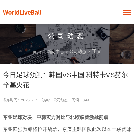
公司动态
»
»
» 正文
首页
新闻中心
公司动态
今日足球预测：韩国VS中国 科特卡VS赫尔
辛基火花
发布时间：2025-7-7
分类：
公司动态
阅读：344
东亚足球对决：中韩实力对比与北欧联赛激战前瞻
东亚四强赛即将拉开战幕，东道主韩国队此次以本土联赛球