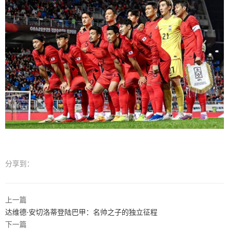
分享到：
上一篇
达维德·安切洛蒂登陆巴甲：名帅之子的独立征程
下一篇