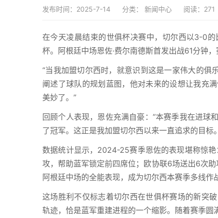
发布时间：2025-7-14
分类：
新闻中心
阅读：271
在今天凌晨结束的世俱杯决赛中，切尔西以3-0
杯。阿根廷中场恩佐·费尔南德斯首发出战61分钟
“当我加盟切尔西时，就意识到这是一家伟大的俱乐
阐述了球队的规划蓝图，他对未来的设想让我充满
美妙了。”
回顾个人表现，恩佐充满自豪：”本赛季我在进球
了冠军。这正是我加盟切尔西以来一直追求的目标。
数据统计显示，2024-25赛季恩佐的表现堪称惊艳
攻，帮助蓝军锁定前四席位；欧协联6场送出6次助
阿根廷中场的全能表现，成为切尔西本赛季多线作
这场胜利不仅标志着切尔西在世俱杯赛场的新突破
轨迹，恰是蓝军重建进程的一个缩影。随着赛季圆