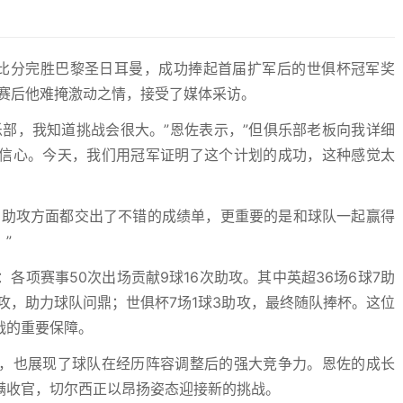
的比分完胜巴黎圣日耳曼，成功捧起首届扩军后的世俱杯冠军奖
，赛后他难掩激动之情，接受了媒体采访。
部，我知道挑战会很大。”恩佐表示，”但俱乐部老板向我详细
信心。今天，我们用冠军证明了这个计划的成功，这种感觉太
和助攻方面都交出了不错的成绩单，更重要的是和球队一起赢得
”
：各项赛事50次出场贡献9球16次助攻。其中英超36场6球7助
攻，助力球队问鼎；世俱杯7场1球3助攻，最终随队捧杯。这位
战的重要保障。
，也展现了球队在经历阵容调整后的强大竞争力。恩佐的成长
满收官，切尔西正以昂扬姿态迎接新的挑战。