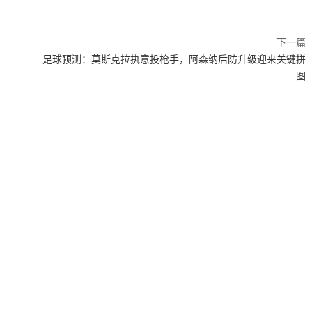
下一篇
足球预测：莫斯克拉执意投枪手，阿森纳后防升级迎来关键拼
图