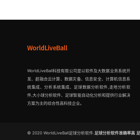
WorldLiveBall科技有限公司是以软件及大数据业务系统开
发、超融合云计算、数据灾备、信息安全、计算机信息系
统集成、分析系统集成、足球数据分析软件,走地分析软
件,大小球分析软件、足球智能自动化分析和提供行业解决
方案为主的综合性高科技企业。
© 2020 WorldLiveBall足球分析软件.
足球分析软件准确率高