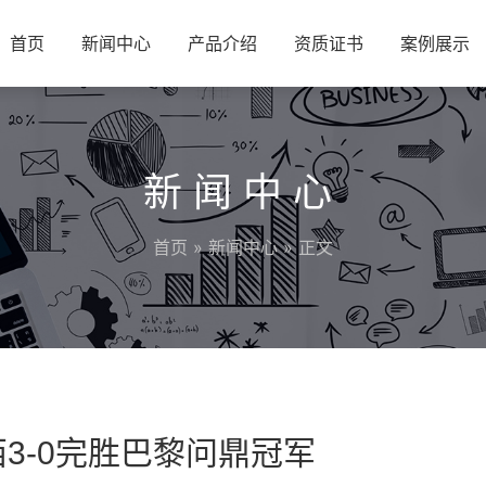
首页
新闻中心
产品介绍
资质证书
案例展示
新闻中心
首页
»
新闻中心
» 正文
3-0完胜巴黎问鼎冠军