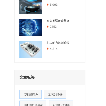
5,093
智能推送足球数据
7,153
机房动力监测系统
4,414
文章标签
足球预测软件
足球分析软件
足球预测分析英超
AI预测五大联赛