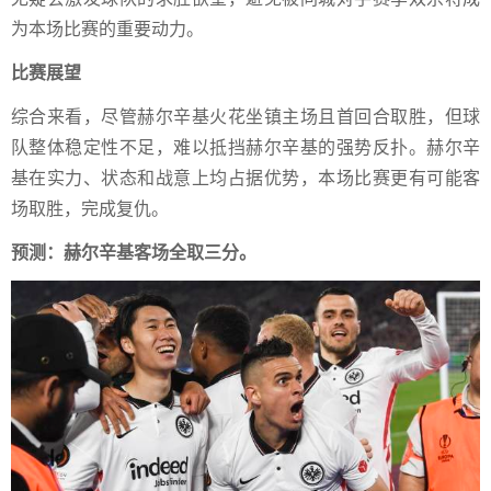
为本场比赛的重要动力。
比赛展望
综合来看，尽管赫尔辛基火花坐镇主场且首回合取胜，但球
队整体稳定性不足，难以抵挡赫尔辛基的强势反扑。赫尔辛
基在实力、状态和战意上均占据优势，本场比赛更有可能客
场取胜，完成复仇。
预测：赫尔辛基客场全取三分。