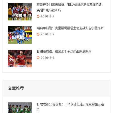
英联杯冷门温床解析：狼队VS维尔港揭幕战前瞻，
英超降班马欲正名
2026-8-7
瑞典甲前瞻：克里斯堤斯塔主场迎战安吉尔霍姆斯
2026-8-7
日职联前瞻：横滨水手主场迎战鹿岛鹿角
2026-8-6
文章推荐
日职联第15轮前瞻：川崎前锋低迷，东京绿茵三连
胜