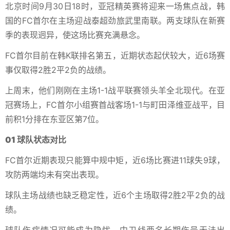
北京时间9月30日18时，亚冠精英赛将迎来一场焦点战，韩
国的FC首尔在主场迎战泰超劲旅武里南联。两支球队在新赛
季的表现迥异，使这场比赛充满悬念。
FC首尔目前在韩K联排名第五，近期状态起伏较大，近6场赛
事仅取得2胜2平2负的战绩。
上周末，他们刚刚在主场1-1战平联赛领头羊全北现代。在亚
冠赛场上，FC首尔小组赛首战客场1-1与町田泽维亚战平，目
前积1分排在东亚区第7位。
01 球队状态对比
FC首尔近期表现只能算中规中矩，近6场比赛进11球失9球，
攻防两端均未有突出表现。
球队主场战绩也缺乏稳定性，近6个主场取得2胜2平2负的战
绩。