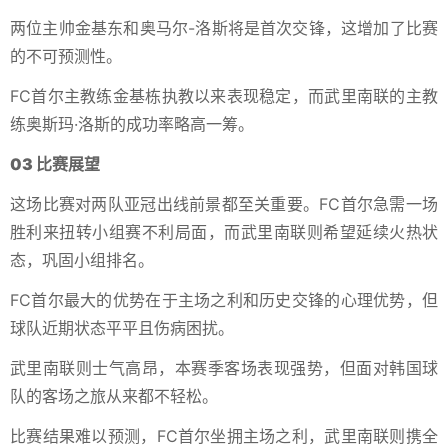
两位主帅金基东和奥马尔-洛斯将是首次交锋，这增加了比赛
的不可预测性。
FC首尔主教练金基栋执教以来表现稳定，而武里南联的主教
练奥斯玛·洛斯的成功率略高一筹。
03 比赛展望
这场比赛对两队亚冠出线前景都至关重要。FC首尔急需一场
胜利来扭转小组赛不利局面，而武里南联则希望延续火热状
态，巩固小组排名。
FC首尔最大的优势在于主场之利和历史交锋的心理优势，但
球队近期状态平平且伤病困扰。
武里南联则士气高昂，本赛季客场表现强势，但面对韩国球
队的客场之旅从来都不轻松。
比赛结果难以预测，FC首尔坐拥主场之利，武里南联则携全