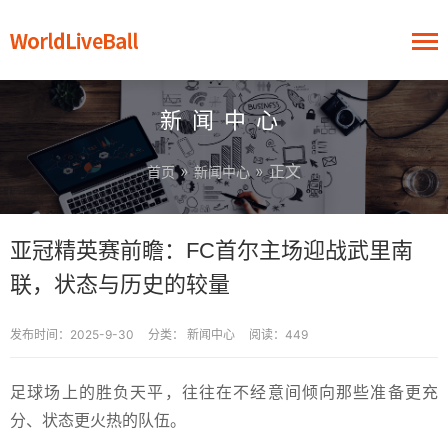
新闻中心
»
» 正文
首页
新闻中心
亚冠精英赛前瞻：FC首尔主场迎战武里南
联，状态与历史的较量
发布时间：2025-9-30
分类：
新闻中心
阅读：449
足球场上的胜负天平，往往在不经意间倾向那些准备更充
分、状态更火热的队伍。