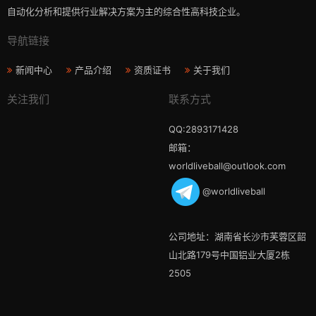
自动化分析和提供行业解决方案为主的综合性高科技企业。
导航链接
新闻中心
产品介绍
资质证书
关于我们
关注我们
联系方式
QQ:2893171428
邮箱：
worldliveball@outlook.com
@worldliveball
公司地址：湖南省长沙市芙蓉区韶
山北路179号中国铝业大厦2栋
2505