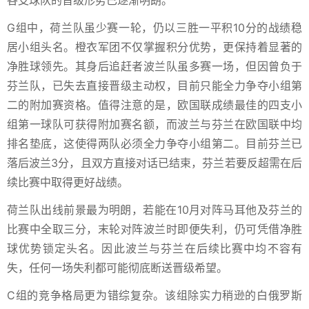
各支球队的晋级形势已逐渐明朗。
G组中，荷兰队虽少赛一轮，仍以三胜一平积10分的战绩稳
居小组头名。橙衣军团不仅掌握积分优势，更保持着显著的
净胜球领先。其身后追赶者波兰队虽多赛一场，但因曾负于
芬兰队，已失去直接晋级主动权，目前只能全力争夺小组第
二的附加赛资格。值得注意的是，欧国联成绩最佳的四支小
组第一球队可获得附加赛名额，而波兰与芬兰在欧国联中均
排名垫底，这使得两队必须全力争夺小组第二。目前芬兰已
落后波兰3分，且双方直接对话已结束，芬兰若要反超需在后
续比赛中取得更好战绩。
荷兰队出线前景最为明朗，若能在10月对阵马耳他及芬兰的
比赛中全取三分，末轮对阵波兰时即便失利，仍可凭借净胜
球优势锁定头名。因此波兰与芬兰在后续比赛中均不容有
失，任何一场失利都可能彻底断送晋级希望。
C组的竞争格局更为错综复杂。该组除实力稍逊的白俄罗斯