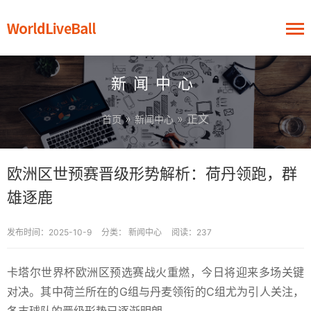
新闻中心
»
» 正文
首页
新闻中心
欧洲区世预赛晋级形势解析：荷丹领跑，群
雄逐鹿
发布时间：2025-10-9
分类：
新闻中心
阅读：237
卡塔尔世界杯欧洲区预选赛战火重燃，今日将迎来多场关键
对决。其中荷兰所在的G组与丹麦领衔的C组尤为引人关注，