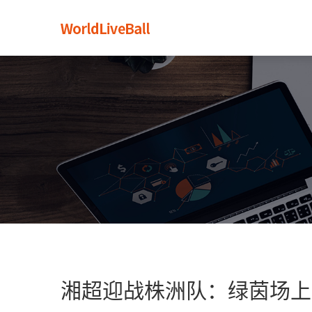
湘超迎战株洲队：绿茵场上