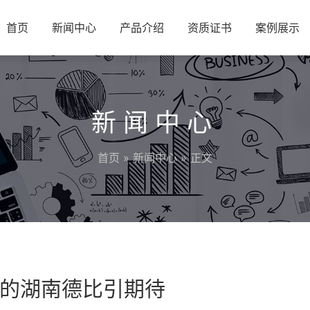
首页
新闻中心
产品介绍
资质证书
案例展示
新闻中心
首页
»
新闻中心
» 正文
的湖南德比引期待