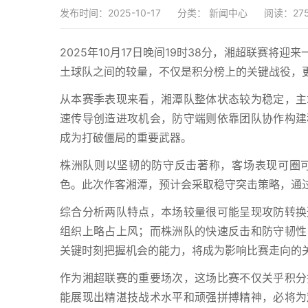
发布时间：2025-10-17
分类：
新闻中心
阅读：27
2025年10月17日晚间19时38分，湘超联赛
土球队之间的较量，不仅是积分榜上的关键战役，
从本赛季表现来看，湘潭队整体状态较为稳定，主
速传导创造进攻机会，防守端则依靠团队协作构建
成为打破僵局的重要武器。
株洲队则以坚韧的防守反击著称，客场表现可圈
色。此次作客湘潭，预计会采取稳守突击策略，通
综合分析两队特点，本场较量很可能呈现攻防转换
组织上略占上风；而株洲队的快速反击和防守韧性
关键时刻把握机会的能力，将成为影响比赛走向的
作为湘超联赛的重要场次，这场比赛不仅关乎积分
能展现出精湛技战术水平和顽强拼搏精神，必将为