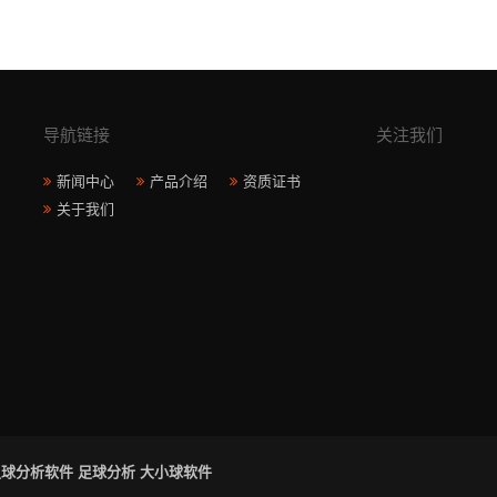
导航链接
关注我们
新闻中心
产品介绍
资质证书
关于我们
足球分析软件
足球分析
大小球软件