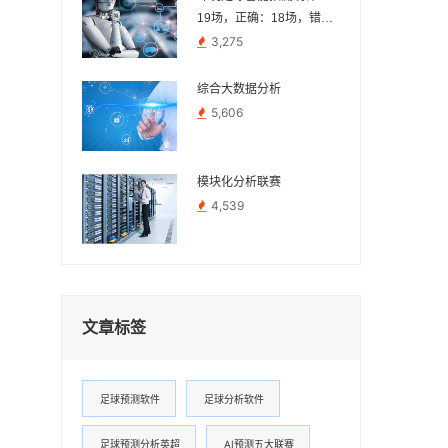
19场，正确：18场，错
误：1场，正确率
3,275
94.74%。
综合大数据分析
5,606
模块化分析联赛
4,539
文章标签
足球预测软件
足球分析软件
足球预测分析英超
AI预测五大联赛