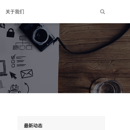
关于我们
最新动态