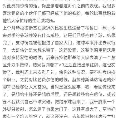
对此感到惊奇的话，你应该看看这哥们之前的表现。我很多
喜欢猎奇的小伙伴们都已经成了他的铁粉，每轮比赛就盼着
他给大家忙碌的生活减减压。
上个月赫拉德斯基在欧冠的比赛里还送给了布鲁日一球，本
来对手的头球并没有什么威胁，这哥们已经抱住了球，结果
完了，皮球愣是被他抱进了自家大门，这球本来扑出去就行
了，大哥估计是太想求稳了。这还没完，这赛季德甲勒沃库
森对多特蒙德的时候，后来赫拉德斯基给大家表演了一个禁
区外双手接球，结果裁判看了VR之后直接出示红牌，这也忒
惨了，裁判还上来安慰几句，像你这种情况，要不咱考虑换
个职业。之前对比勒费尔德的时候，赫拉德斯基这销魂的外
脚背已经够让人亢奋的。当时是这么回事，我一看回传球来
了，是想给中锋还是想教后腰，还是想转移给右后位，或者
要不我试试自己带球突破，把结果球就来了，我干脆来一个
外脚背搓射，怎么进了自家大门了。这鞋有点大了，草地好
像有一个坑该维护了，就这还没完。去年欧洲杯代表芬兰打