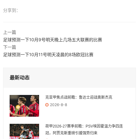
分享到：
上一篇
足球预测一下10月9号明天晚上几场五大联赛的比赛
下一篇
足球预测一下10月11号明天凌晨的8场欧冠比赛
最新动态
克亚甲焦点战前瞻：鲁达士迎战奥斯杰克
2026-8-8
荷甲2026-27赛季前瞻：PSV埃因霍温力争四连
冠，阿贾克斯重磅引援强势归来