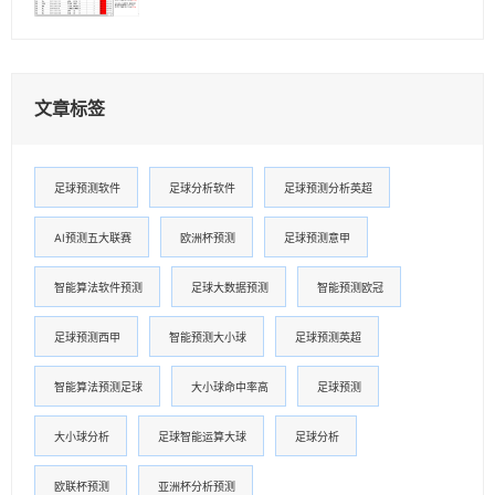
文章标签
足球预测软件
足球分析软件
足球预测分析英超
AI预测五大联赛
欧洲杯预测
足球预测意甲
智能算法软件预测
足球大数据预测
智能预测欧冠
足球预测西甲
智能预测大小球
足球预测英超
智能算法预测足球
大小球命中率高
足球预测
大小球分析
足球智能运算大球
足球分析
欧联杯预测
亚洲杯分析预测