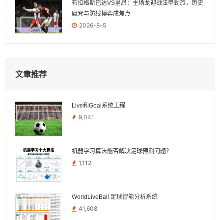
布拉格斯巴达VS里昂：主场龙迎战法甲劲旅，历史
魔咒与防线博弈成焦点
2026-8-5
文章推荐
Live和Goal系统工程
9,041
机器学习算法能否解决足球预测问题？
1,112
WorldLiveBall 足球智能分析系统
41,608